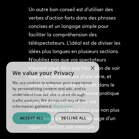
Un autre bon conseil est d’utiliser des
verbes d’action forts dans des phrases
concises et un langage simple pour
faciliter la compréhension des
téléspectateurs. L’idéal est de diviser les
idées plus longues en plusieurs sections.
N’oubliez pas que vos spectateurs
×
n’auront peut-être pas l’occasion de voir
We value your Privacy
toutes les diapositives d’une série, et
We use cookies to enhance your experience
veillez à ne pas étaler le texte dans le
by personalizing content and ads, and to
temps. Ce n’est pas une bonne pratique
understand how our site is used through
traffic analysis. We do not sell any of the
pour garder l’attention de vos
information gathered.
Read more
consommateurs ! N’oubliez pas non plus
d’accompagner chaque message d’un
ACCEPT ALL
DECLINE ALL
appel à l’action, par exemple :