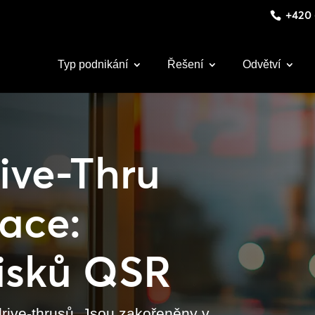
+420 
Typ podnikání
Řešení
Odvětví
ive-Thru
ace:
zisků QSR
drive-thrusů. Jsou zakořeněny v