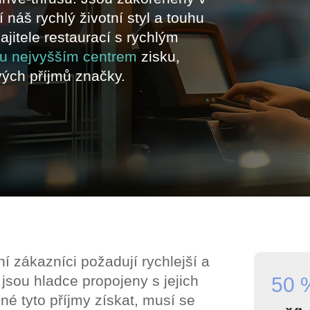
í náš rychlý životní styl a touhu
jitele restaurací s rychlým
hru nejvyšším centrem
zisku,
vých příjmů značky.
 zákazníci požadují rychlejší a
 jsou hladce propojeny s jejich
50 
né tyto příjmy získat, musí se