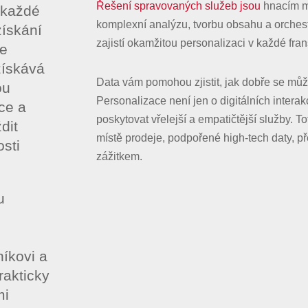
Řešení spravovaných služeb jsou
hnacím mo
 každé
komplexní analýzu, tvorbu obsahu a orchest
získání
zajistí okamžitou personalizaci v každé fra
te
získává
Data vám pomohou zjistit, jak dobře se mů
ou
Personalizace není jen o digitálních inter
ce a
poskytovat vřelejší a empatičtější služby. 
dit
místě prodeje, podpořené high-tech daty, př
osti
zážitkem.
u
íkovi a
rakticky
mi