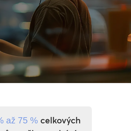
celkových
% až 75 %