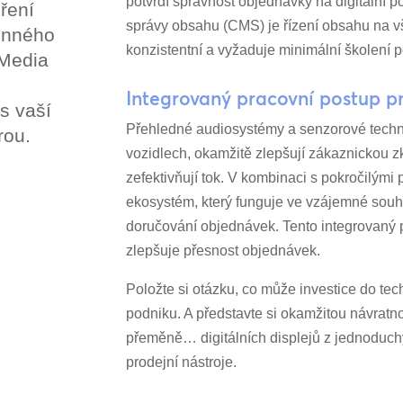
potvrdí správnost objednávky na digitální p
ření
správy obsahu (CMS) je řízení obsahu na 
onného
konzistentní a vyžaduje minimální školení 
 Media
Integrovaný pracovní postup pr
s vaší
Přehledné audiosystémy a senzorové techno
rou.
vozidlech, okamžitě zlepšují zákaznickou z
zefektivňují tok. V kombinaci s pokročilými
ekosystém, který funguje ve vzájemné souhř
doručování objednávek. Tento integrovaný p
zlepšuje přesnost objednávek.
Položte si otázku, co může investice do t
podniku. A představte si okamžitou návratnos
přeměně… digitálních displejů z jednoduc
prodejní nástroje.