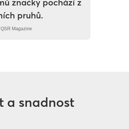
jmů značky pochází z
ních pruhů.
: QSR Magazine
st a snadnost