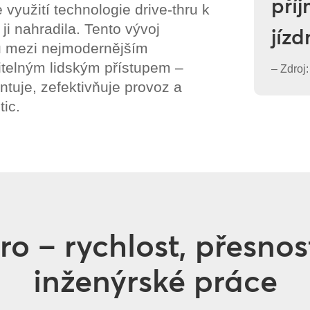
pří
využití technologie drive-thru k
 ji nahradila. Tento vývoj
jízd
u mezi nejmodernějším
itelným lidským přístupem –
– Zdroj
tuje, zefektivňuje provoz a
tic.
dro – rychlost, přesno
inženýrské práce