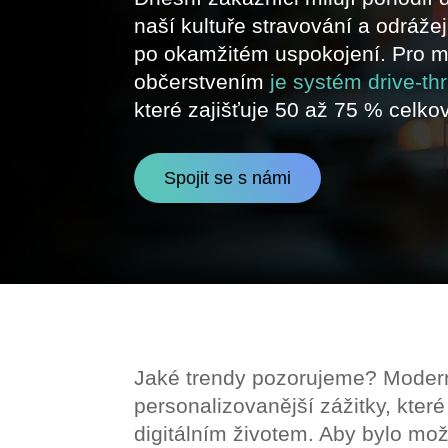
naší kultuře stravování a odrážej
po okamžitém uspokojení. Pro ma
občerstvením
je systém drive-t
které zajišťuje 50 až 75 % celko
Spojit se s námi
Jaké trendy pozorujeme? Moderní
personalizovanější zážitky, které
digitálním životem. Aby bylo mož