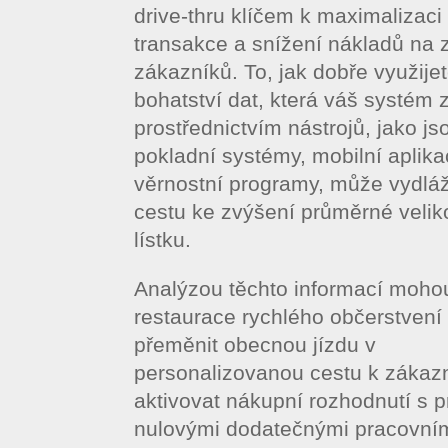
drive-thru klíčem k maximalizaci
transakce a snížení nákladů na 
zákazníků. To, jak dobře využije
bohatství dat, která váš systém 
prostřednictvím nástrojů, jako js
pokladní systémy, mobilní aplika
věrnostní programy, může vydláž
cestu ke zvýšení průměrné velik
lístku.
Analýzou těchto informací moho
restaurace rychlého občerstvení
přeměnit obecnou jízdu v
personalizovanou cestu k zákazn
aktivovat nákupní rozhodnutí s p
nulovými dodatečnými pracovní