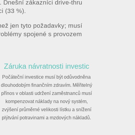
 Dnešní zákazníci drive-thru
ci (33 %).
než jen tyto požadavky; musí
 problémy spojené s provozem
Záruka návratnosti investic
Počáteční investice musí být odůvodněna
dlouhodobým finančním zdravím. Měřitelný
přínos v oblasti udržení zaměstnanců musí
kompenzovat náklady na nový systém,
zvýšení průměrné velikosti lístku a snížení
plýtvání potravinami a mzdových nákladů.