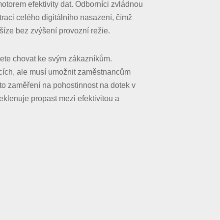
torem efektivity dat. Odborníci zvládnou
raci celého digitálního nasazení, čímž
nšíze bez zvýšení provozní režie.
žete chovat ke svým zákazníkům.
akcích, ale musí umožnit zaměstnancům
Toto zaměření na pohostinnost na dotek v
eklenuje propast mezi efektivitou a