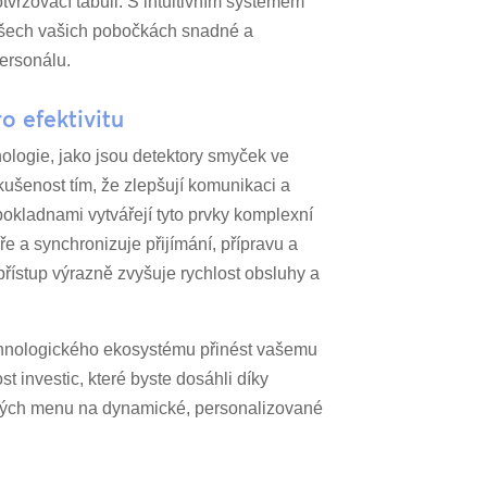
otvrzovací tabuli. S intuitivním systémem
všech vašich pobočkách snadné a
personálu.
o efektivitu
logie, jako jsou detektory smyček ve
kušenost tím, že zlepšují komunikaci a
 pokladnami vytvářejí tyto prvky komplexní
e a synchronizuje přijímání, přípravu a
řístup výrazně zvyšuje rychlost obsluhy a
echnologického ekosystému přinést vašemu
t investic, které byste dosáhli díky
hých menu na dynamické, personalizované