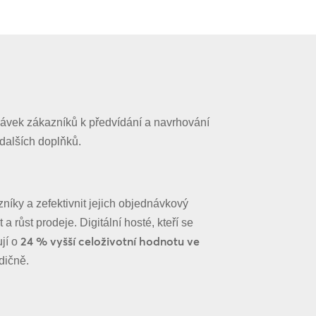
ávek zákazníků k předvídání a navrhování
alších doplňků.
níky a zefektivnit jejich objednávkový
a růst prodeje. Digitální hosté, kteří se
24 % vyšší celoživotní hodnotu ve
ují o
adičně.