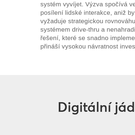
systém vyvíjet. Výzva spočívá ve 
posílení lidské interakce, aniž by
vyžaduje strategickou rovnováh
systémem drive-thru a nenahrad
řešení, které se snadno implemen
přináší vysokou návratnost inves
Digitální já