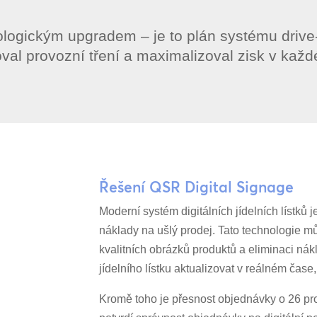
ologickým upgradem – je to plán systému drive-
val provozní tření a maximalizoval zisk v každ
Řešení QSR Digital Signage
Moderní systém digitálních jídelních lístků
náklady na ušlý prodej. Tato technologie m
kvalitních obrázků produktů a eliminaci nákl
jídelního lístku aktualizovat v reálném ča
Kromě toho je přesnost objednávky o 26 pr