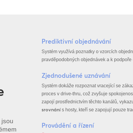
Prediktivní objednávání
Systém využívá poznatky o vzorcích objedn
pravděpodobných objednávek a k podpoře d
Zjednodušené uznávání
e
Systém dokáže rozpoznat vracející se zákaz
proces v drive-thru, což zvyšuje spokojenost 
zapojí prostřednictvím těchto kanálů, vykaz
srovnání
s hosty, kteří se zapojují pouze tr
 jsou
Provádění a řízení
stémem