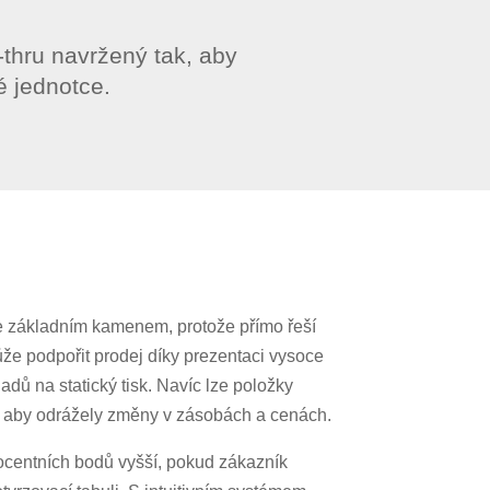
thru navržený tak, aby
é jednotce.
 je základním kamenem, protože přímo řeší
ůže podpořit prodej díky prezentaci vysoce
adů na statický tisk. Navíc lze položky
se, aby odrážely změny v zásobách a cenách.
ocentních bodů vyšší, pokud zákazník