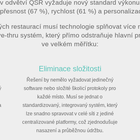
oj v odvětví QSR vyžaduje nový standard výkonu.
přesnost (67 %), rychlost (61 %) a personaliza
ých restaurací musí technologie splňovat více 
rive-thru systém, který přímo odstraňuje hlavní
ve velkém měřítku:
Eliminace složitosti
Řešení by nemělo vyžadovat jedinečný
ý
software nebo složité školicí protokoly pro
každé místo. Musí se jednat o
a
standardizovaný, integrovaný systém, který
lze snadno spravovat v celé síti z jediné
centralizované platformy, což zjednodušuje
nasazení a průběžnou údržbu.