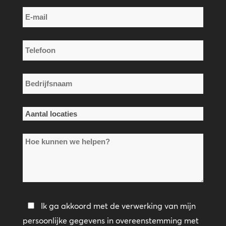
Achternaam
E-
mail
*
Telefoon
*
Bedrijfsnaam
*
Aantal
locaties
Hoe
*
kunnen
we
helpen?
Privacybeleid
Ik ga akkoord met de verwerking van mijn
persoonlijke gegevens in overeenstemming met
*