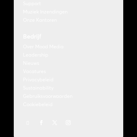
Support
Muziek Inzendingen
Onze Kantoren
Bedrijf
Over Mood Media
Leadership
Nieuws
Vacatures
Privacybeleid
Sustainability
Gebruiksvoorwaarden
Cookiebeleid