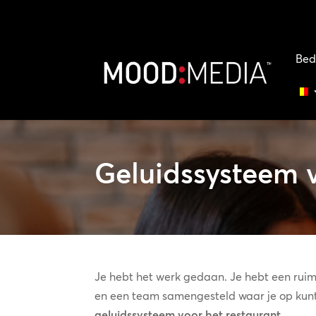
Bed
Geluidssysteem v
Je hebt het werk gedaan. Je hebt een rui
en een team samengesteld waar je op kunt
geluidssysteem voor het restaurant
.