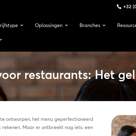
+32 (0
rijfstype
Oplossingen
Branches
Resourc
oor restaurants: Het ge
mte ontworpen, het menu geperfectioneerd
 rekenen. Maar er ontbreekt nog iets: een