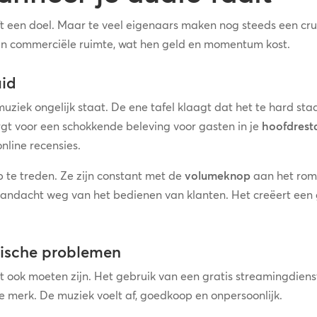
ft een doel. Maar te veel eigenaars maken nog steeds een cru
een commerciële ruimte, wat hen geld en momentum kost.
uid
muziek ongelijk staat. De ene tafel klaagt dat het te hard sta
gt voor een schokkende beleving voor gasten in je
hoofdrest
online recensies.
op te treden. Ze zijn constant met de
volumeknop
aan het rom
 aandacht weg van het bedienen van klanten. Het creëert een
idische problemen
t ook moeten zijn. Het gebruik van een gratis streamingdiens
je merk. De muziek voelt af, goedkoop en onpersoonlijk.