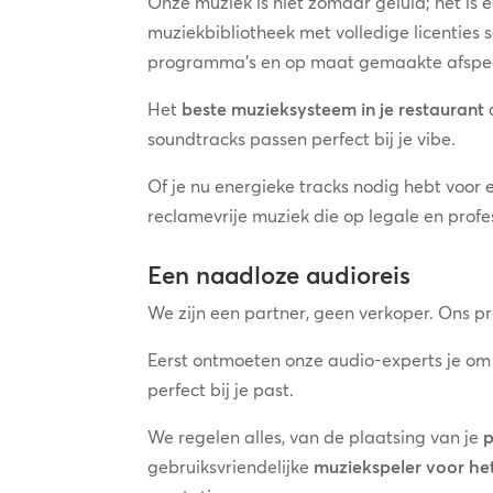
Onze muziek is niet zomaar geluid; het is
muziekbibliotheek met volledige licenties
programma’s en op maat gemaakte afspeelli
Het
beste muzieksysteem in je restaurant
d
soundtracks passen perfect bij je vibe.
Of je nu energieke tracks nodig hebt voor 
reclamevrije muziek die op legale en profes
Een naadloze audioreis
We zijn een partner, geen verkoper. Ons pr
Eerst ontmoeten onze audio-experts je om
perfect bij je past.
We regelen alles, van de plaatsing van je
p
gebruiksvriendelijke
muziekspeler voor he