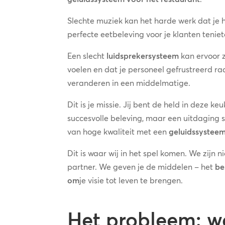
Slechte muziek kan het harde werk dat je
perfecte eetbeleving voor je klanten tenie
Een slecht
luidsprekersysteem
kan ervoor 
voelen en dat je personeel gefrustreerd r
veranderen in een middelmatige.
Dit is je missie. Jij bent de held in deze ke
succesvolle beleving, maar een uitdaging s
van hoge kwaliteit met een
geluidssystee
Dit is waar wij in het spel komen. We zijn n
partner. We geven je de middelen – het
be
om
je visie tot leven te brengen.
Het probleem: wa