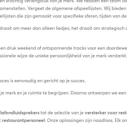
 een krachtig verlengstuk van je merk. We hebben een team va
 samenstellen. Vergeet de algemene afspeellijsten. Wij biede
jsten die zijn gemaakt voor specifieke sferen, tijden van de
raait om meer dan alleen liedjes; het draait om strategisch
een druk weekend of ontspannende tracks voor een doordeweekse
sionele wijze de unieke persoonlijkheid van je merk versterkt
oces is eenvoudig en gericht op je succes.
 je merk en je ruimte te begrijpen. Daarna ontwerpen we e
lafondluidsprekers
tot de selectie van je
versterker voor re
t restaurantpersoneel
. Onze oplossingen zijn naadloos. Elk 