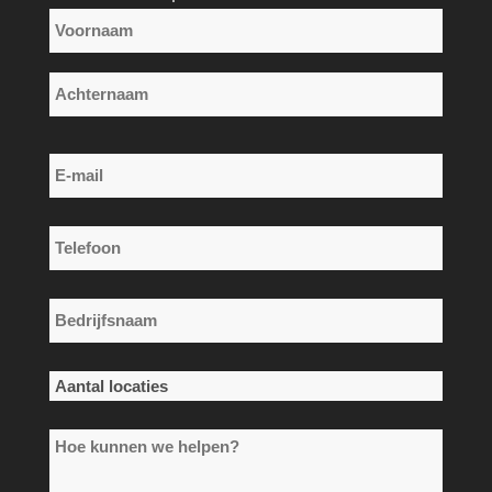
Naam
*
Voornaam
Achternaam
E-
mail
*
Telefoon
*
Bedrijfsnaam
*
Aantal
locaties
Hoe
*
kunnen