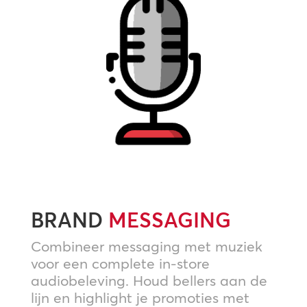
BRAND
MESSAGING
Combineer messaging met muziek
voor een complete in-store
audiobeleving. Houd bellers aan de
lijn en highlight je promoties met