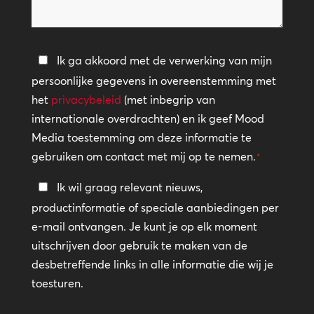
we
helpen?
Privacybeleid
Ik ga akkoord met de verwerking van mijn
persoonlijke gegevens in overeenstemming met
*
het
privacybeleid
(met inbegrip van
internationale overdrachten) en ik geef Mood
Media toestemming om deze informatie te
gebruiken om contact met mij op te nemen.
*
Blijf
Ik wil graag relevant nieuws,
in
productinformatie of speciale aanbiedingen per
contact
e-mail ontvangen. Je kunt je op elk moment
uitschrijven door gebruik te maken van de
desbetreffende links in alle informatie die wij je
toesturen.
CAPTCHA