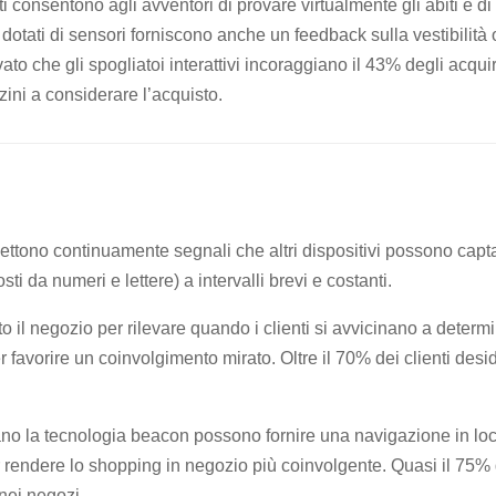
ti consentono agli avventori di provare virtualmente gli abiti e di
i dotati di sensori forniscono anche un feedback sulla vestibilità 
ilevato che gli spogliatoi interattivi incoraggiano il 43% degli acqu
ini a considerare l’acquisto.
ttono continuamente segnali che altri dispositivi possono captar
i da numeri e lettere) a intervalli brevi e costanti.
o il negozio per rilevare quando i clienti si avvicinano a determina
er favorire un coinvolgimento mirato. Oltre il 70% dei clienti de
zano la tecnologia beacon possono fornire una navigazione in loco
per rendere lo shopping in negozio più coinvolgente. Quasi il 75% d
 nei negozi.