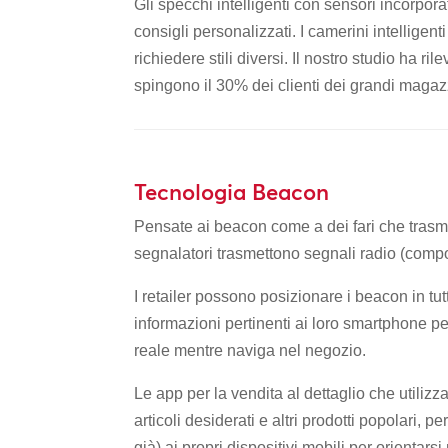
Gli specchi intelligenti con sensori incorpora
consigli personalizzati. I camerini intelligent
richiedere stili diversi. Il nostro studio ha r
spingono il 30% dei clienti dei grandi magazz
Tecnologia Beacon
Pensate ai beacon come a dei fari che trasme
segnalatori trasmettono segnali radio (compost
I retailer possono posizionare i beacon in tutt
informazioni pertinenti ai loro smartphone p
reale mentre naviga nel negozio.
Le app per la vendita al dettaglio che utiliz
articoli desiderati e altri prodotti popolari, 
già) ai propri dispositivi mobili per orientarsi