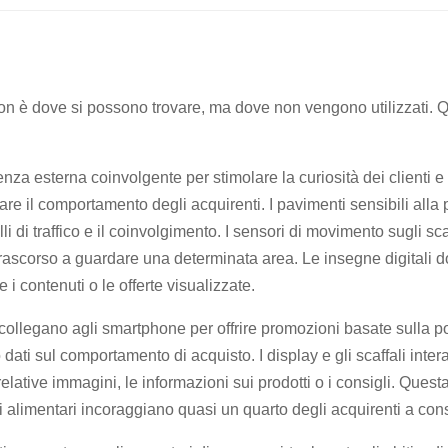
n è dove si possono trovare, ma dove non vengono utilizzati. Qu
enza esterna coinvolgente per stimolare la curiosità dei clienti e 
strare il comportamento degli acquirenti. I pavimenti sensibili all
li di traffico e il coinvolgimento. I sensori di movimento sugli s
po trascorso a guardare una determinata area. Le insegne digitali 
e i contenuti o le offerte visualizzate.
collegano agli smartphone per offrire promozioni basate sulla po
o dati sul comportamento di acquisto. I display e gli scaffali inte
 relative immagini, le informazioni sui prodotti o i consigli. Que
 di alimentari incoraggiano quasi un quarto degli acquirenti a con