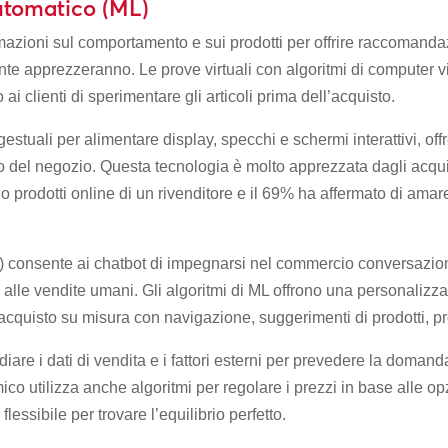
utomatico (ML)
mazioni sul comportamento e sui prodotti per offrire raccomandaz
nte apprezzeranno. Le prove virtuali con algoritmi di computer vis
i clienti di sperimentare gli articoli prima dell’acquisto.
gestuali per alimentare display, specchi e schermi interattivi, off
 del negozio. Questa tecnologia è molto apprezzata dagli acquire
glio prodotti online di un rivenditore e il 69% ha affermato di ama
) consente ai chatbot di impegnarsi nel commercio conversazio
i alle vendite umani. Gli algoritmi di ML offrono una personalizz
acquisto su misura con navigazione, suggerimenti di prodotti, prom
studiare i dati di vendita e i fattori esterni per prevedere la doman
mico utilizza anche algoritmi per regolare i prezzi in base alle o
 flessibile per trovare l’equilibrio perfetto.