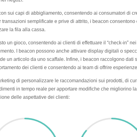
acon sui capi di abbigliamento, consentendo ai consumatori di cr
 transazioni semplificate e prive di attrito, i beacon consentono 
re la fila alla cassa.
sto un gioco, consentendo ai clienti di effettuare il “check-in” n
gimento. I beacon possono anche attivare display digitali o spec
e un articolo da uno scaffale. Infine, i beacon raccolgono dati s
ortamento dei clienti e consentendo ai team di offrire esperienz
eting di personalizzare le raccomandazioni sui prodotti, di cura
dimenti in tempo reale per apportare modifiche che migliorino l
ione delle aspettative dei clienti: