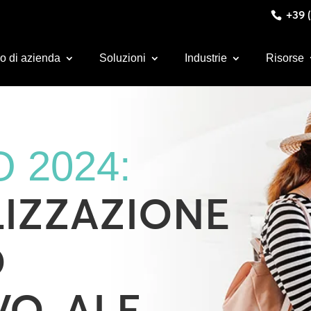
+39 (
o di azienda
Soluzioni
Industrie
Risorse
 2024:
IZZAZIONE
O
O, AI E