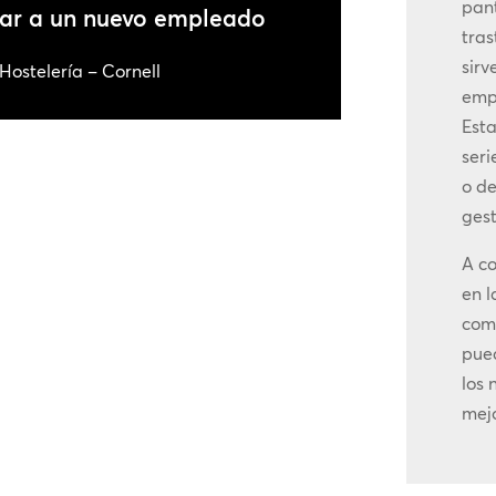
pant
mar a un nuevo empleado
tras
sirv
Hostelería – Cornell
emp
Est
seri
o de
gest
A co
en l
comu
pued
los
mejo