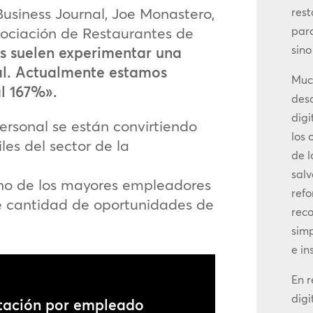
Business Journal, Joe Monastero,
rest
sociación de Restaurantes de
par
sino
es suelen experimentar una
al. Actualmente estamos
Muc
l 167%».
des
digi
ersonal se están convirtiendo
los 
es del sector de la
de 
salv
 uno de los mayores empleadores
refo
 cantidad de oportunidades de
reco
sim
e in
En 
digi
otación por empleado