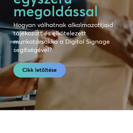
megoldással
Hogyan válhatnak alkalmazottjaid
tájékozott és elkötelezett
munkatársakká a Digital Signage
segítségével?
Cikk letöltése