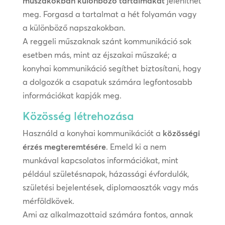
műszakokban különböző tartalmakat
jeleníthet
meg. Forgasd a tartalmat a hét folyamán vagy
a különböző napszakokban.
A reggeli műszaknak szánt kommunikáció sok
esetben más, mint az éjszakai műszaké; a
konyhai kommunikáció segíthet biztosítani, hogy
a dolgozók a csapatuk számára legfontosabb
információkat kapják meg.
Közösség létrehozása
Használd a konyhai kommunikációt a
közösségi
érzés megteremtésére
. Emeld ki a nem
munkával kapcsolatos információkat, mint
például születésnapok, házassági évfordulók,
születési bejelentések, diplomaosztók vagy más
mérföldkövek.
Ami az alkalmazottaid számára fontos, annak