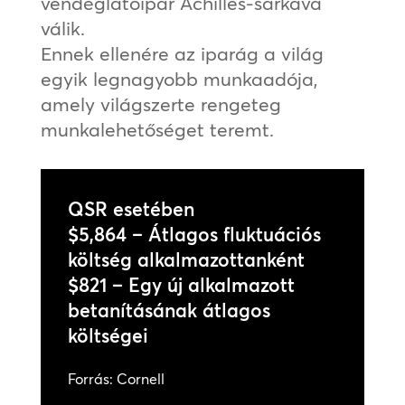
vendéglátóipar Achilles-sarkává
válik.
Ennek ellenére az iparág a világ
egyik legnagyobb munkaadója,
amely világszerte rengeteg
munkalehetőséget teremt.
QSR esetében
$5,864 – Átlagos fluktuációs
költség alkalmazottanként
$821 – Egy új alkalmazott
betanításának átlagos
költségei
Forrás: Cornell