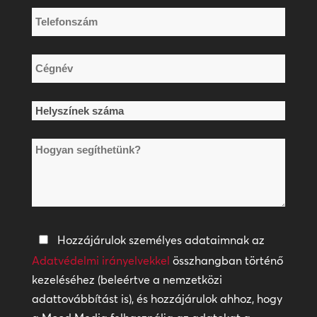
Telefonszám
*
Cégnév
*
Helyszínek
száma
Hogyan
*
segíthetünk?
Adatvédelmi
Hozzájárulok személyes adataimnak az
irányelvek
Adatvédelmi irányelvekkel
összhangban történő
kezeléséhez (beleértve a nemzetközi
*
adattovábbítást is), és hozzájárulok ahhoz, hogy