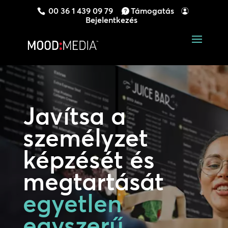
00 36 1 439 09 79
Támogatás
Bejelentkezés
Javítsa a
személyzet
képzését és
megtartását
egyetlen
egyszerű