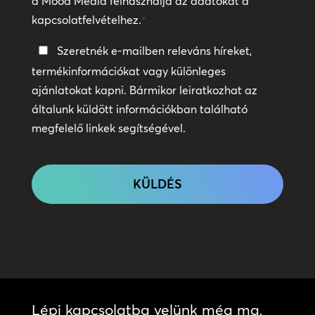
a Mood Media felhasználja az adatokat a
kapcsolatfelvételhez.
*
Tartsa
Szeretnék e-mailben releváns híreket,
a
termékinformációkat vagy különleges
kapcsolatot
ajánlatokat kapni. Bármikor leiratkozhat az
általunk küldött információkban található
megfelelő linkek segítségével.
CAPTCHA
Lépj kapcsolatba velünk még ma,