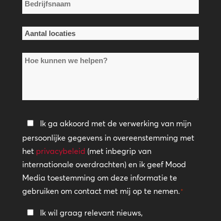
Bedrijfsnaam
*
Aantal
locaties
Hoe
*
kunnen
we
helpen?
Privacybeleid
Ik ga akkoord met de verwerking van mijn
persoonlijke gegevens in overeenstemming met
*
het
privacybeleid
(met inbegrip van
internationale overdrachten) en ik geef Mood
Media toestemming om deze informatie te
gebruiken om contact met mij op te nemen.
*
Blijf
Ik wil graag relevant nieuws,