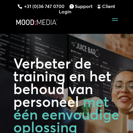
+31 (0)36 747 0700
Support
Client
Login
Verbeter de
training en het
behoud van
personeel
met
één eenvoudige
oplossing