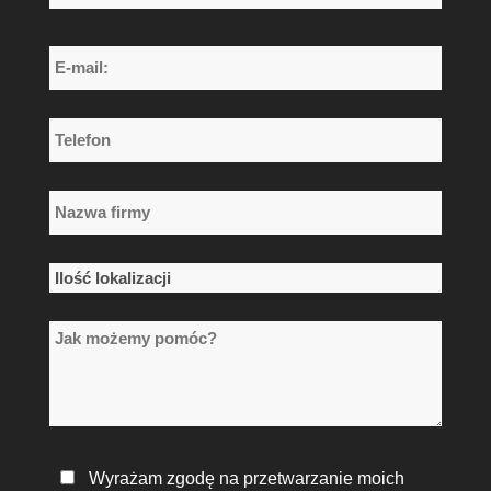
Nazwisko
E-
mail:
*
Telefon
*
Nazwa
firmy
*
Ilość
lokalizacji
Jak
*
możemy
pomóc?
Polityka
Wyrażam zgodę na przetwarzanie moich