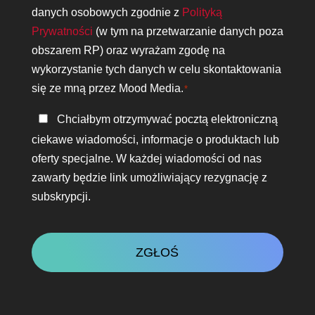
prywatności
danych osobowych zgodnie z
Polityką
*
Prywatności
(w tym na przetwarzanie danych poza
obszarem RP) oraz wyrażam zgodę na
wykorzystanie tych danych w celu skontaktowania
się ze mną przez Mood Media.
*
Bądź
Chciałbym otrzymywać pocztą elektroniczną
w
ciekawe wiadomości, informacje o produktach lub
kontakcie
oferty specjalne. W każdej wiadomości od nas
zawarty będzie link umożliwiający rezygnację z
subskrypcji.
CAPTCHA