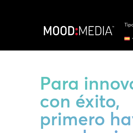
Tip
Para innov
con éxito,
primero ha