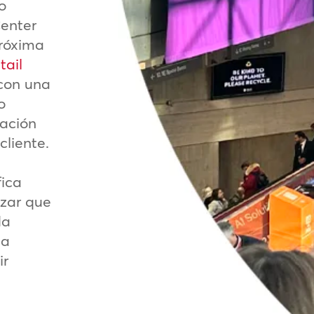
o
Center
próxima
tail
 con una
o
vación
cliente.
fica
izar que
da
la
ir