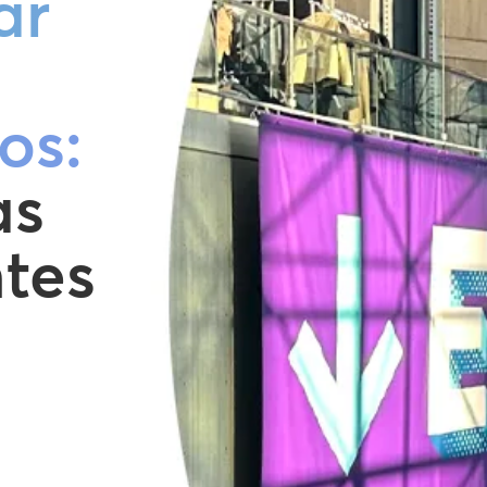
ar
os:
as
tes