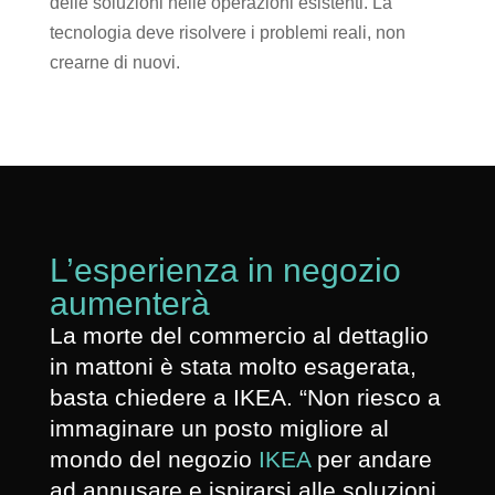
delle soluzioni nelle operazioni esistenti. La
tecnologia deve risolvere i problemi reali, non
crearne di nuovi.
L’esperienza in negozio
aumenterà
La morte del commercio al dettaglio
in mattoni è stata molto esagerata,
basta chiedere a IKEA. “Non riesco a
immaginare un posto migliore al
mondo del negozio
IKEA
per andare
ad annusare e ispirarsi alle soluzioni