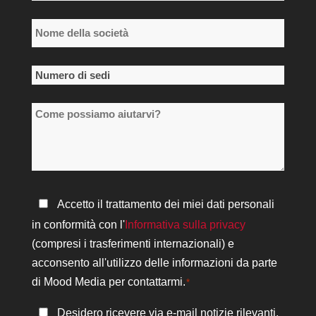
*
Nome
della
società
Numero
*
di
Come
sedi
possiamo
*
aiutarvi?
Informativa
Accetto il trattamento dei miei dati personali
sulla
in conformità con l'
Informativa sulla privacy
privacy
(compresi i trasferimenti internazionali) e
*
acconsento all'utilizzo delle informazioni da parte
di Mood Media per contattarmi.
*
Rimanere
Desidero ricevere via e-mail notizie rilevanti,