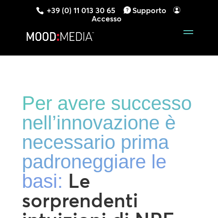
+39 (0) 11 013 30 65
Supporto
Accesso
Per avere successo
nell’innovazione è
necessario prima
padroneggiare le
Le
basi:
sorprendenti