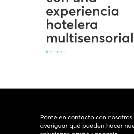
experiencia
hotelera
multisensorial
leer más
Ponte en contacto con nosotros
averiguar qué pueden hacer nue
soluciones para tu negocio.