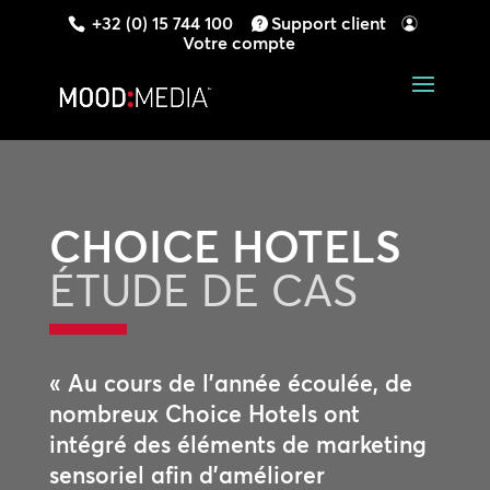
+32 (0) 15 744 100
Support client
Votre compte
CHOICE HOTELS
ÉTUDE DE CAS
« Au cours de l’année écoulée, de
nombreux Choice Hotels ont
intégré des éléments de marketing
sensoriel afin d’améliorer