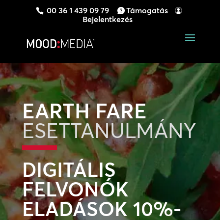
00 36 1 439 09 79
Támogatás
Bejelentkezés
EARTH FARE
ESETTANULMÁNY
DIGITÁLIS
FELVONÓK
ELADÁSOK 10%-