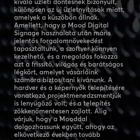
kiváló üzleti döntésnek bizonyult,
különösen az új üzletnyitások miatt,
amelyek a küszöbön állnak.
Amellett, hogy a Mood Digital
Signage használata után máris
jelentős forgalomnövekedést
tapasztaltunk, a szoftver könnyen
kezelhető, és a megoldás fokozza
azt a frissítő, világos és barátságos
légkört, amelyet vásárlóink
számára biztosítani kívánunk. A
hardver és a képernyők telepítésére
vonatkozó projektmenedzsmentjük
is lenyűgöző volt, és a telepítés
zökkenőmentesen zajlott. Alig
várjuk, hogy a Mooddal
dolgozhassunk együtt, ahogy az
elkövetkező években tovább