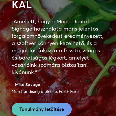
KAL
„Amellett, hogy a Mood Digital
Signage használata máris jelentős
forgalomnövekedést eredményezett,
a szoftver könnyen kezelhető, és a
megoldás fokozza a frissítő, világos
és barátságos légkört, amelyet
vásárlóink számára biztosítani
kívánunk.”
–
Mike Savage
Merchandising alelnöke, Earth Fare
Tanulmány letöltése