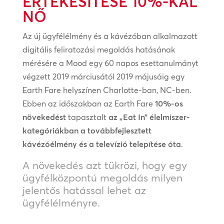
ÉRTÉKESÍTÉSE 10%-KAL
NŐ
Az új ügyfélélmény és a kávézóban alkalmazott
digitális feliratozási megoldás hatásának
mérésére a Mood egy 60 napos esettanulmányt
végzett 2019 márciusától 2019 májusáig egy
Earth Fare helyszínen Charlotte-ban, NC-ben.
Ebben az időszakban az Earth Fare
10%-os
növekedést
tapasztalt
az „Eat In” élelmiszer-
kategóriákban a továbbfejlesztett
kávézóélmény és a televízió telepítése óta
.
A növekedés azt tükrözi, hogy egy
ügyfélközpontú megoldás milyen
jelentős hatással lehet az
ügyfélélményre.