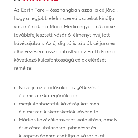
Az Earth Fare – összhangban azzal a céljával,
hogy a legjobb élelmiszerválasztékot kínálja
vásárlóinak – a Mood Media együttműködve
továbbfejlesztett vásárlói élményt nyújtott
kávézójában. Az új digitális táblák céljára és
elhelyezésére összpontosítva az Earth Fare a
következő kulcsfontosságú célok elérését
remélte:
Növelje az eladásokat az „étkezési”
élelmiszer-kategóriákban.
megkülönböztetik kávézójukat más
élelmiszer-kiskereskedők kávézóitól.
Márkás kávézókörnyezet kialakítása, amely
étkezésre, italozásra, pihenésre és
kikapcsolódásra csábítja a vásárlókat.