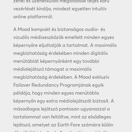
zenei és üzenetküldő megoldások teljes körű
vezérlését kínálja, mindezt egyetlen intuitív
online platformról.
A Mood kompakt és biztonságos audio- és
vizuális médiaeszközök emellett minden egyes
képernyőre eljuttatják a tartalmat. A maximális
megbízhatóság érdekében minden digitális
menütáblát képernyőnként egy további
médialejátszó támogat a maximális
megbízhatóság érdekében. A Mood exkluzív
Failover Redundancy Programjának egyik
példája, hogy minden egyes menütábla
képernyőn egy extra médialejátszót biztosít. A
másodlagos lejátszó pontosan ugyanazzal a
tartalommal van feltöltve, mint az elsődleges
lejátszó, amelyet az Earth Fare számára külön