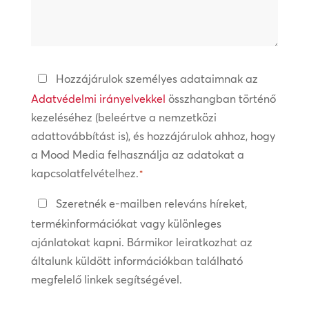
segíthetünk?
Adatvédelmi
Hozzájárulok személyes adataimnak az
irányelvek
Adatvédelmi irányelvekkel
összhangban történő
kezeléséhez (beleértve a nemzetközi
*
adattovábbítást is), és hozzájárulok ahhoz, hogy
a Mood Media felhasználja az adatokat a
kapcsolatfelvételhez.
*
Tartsa
Szeretnék e-mailben releváns híreket,
a
termékinformációkat vagy különleges
kapcsolatot
ajánlatokat kapni. Bármikor leiratkozhat az
általunk küldött információkban található
megfelelő linkek segítségével.
CAPTCHA