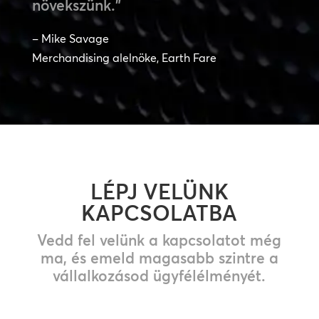
növekszünk.”
– Mike Savage
Merchandising alelnöke, Earth Fare
LÉPJ VELÜNK
KAPCSOLATBA
Vedd fel velünk a kapcsolatot még
ma, és emeld magasabb szintre a
vállalkozásod ügyfélélményét.