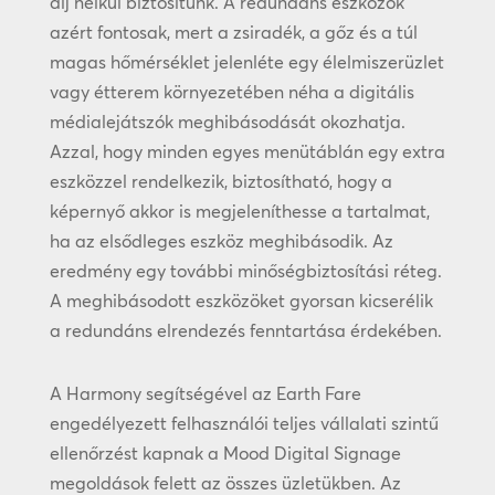
díj nélkül biztosítunk. A redundáns eszközök
azért fontosak, mert a zsiradék, a gőz és a túl
magas hőmérséklet jelenléte egy élelmiszerüzlet
vagy étterem környezetében néha a digitális
médialejátszók meghibásodását okozhatja.
Azzal, hogy minden egyes menütáblán egy extra
eszközzel rendelkezik, biztosítható, hogy a
képernyő akkor is megjeleníthesse a tartalmat,
ha az elsődleges eszköz meghibásodik. Az
eredmény egy további minőségbiztosítási réteg.
A meghibásodott eszközöket gyorsan kicserélik
a redundáns elrendezés fenntartása érdekében.
A Harmony segítségével az Earth Fare
engedélyezett felhasználói teljes vállalati szintű
ellenőrzést kapnak a Mood Digital Signage
megoldások felett az összes üzletükben. Az