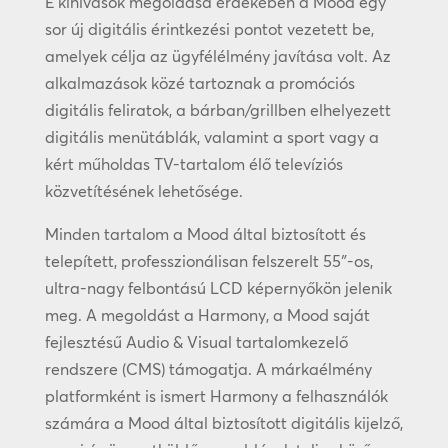
E kihívások megoldása érdekében a Mood egy
sor új digitális érintkezési pontot vezetett be,
amelyek célja az ügyfélélmény javítása volt. Az
alkalmazások közé tartoznak a promóciós
digitális feliratok, a bárban/grillben elhelyezett
digitális menütáblák, valamint a sport vagy a
kért műholdas TV-tartalom élő televíziós
közvetítésének lehetősége.
Minden tartalom a Mood által biztosított és
telepített, professzionálisan felszerelt 55″-os,
ultra-nagy felbontású LCD képernyőkön jelenik
meg. A megoldást a Harmony, a Mood saját
fejlesztésű Audio & Visual tartalomkezelő
rendszere (CMS) támogatja. A márkaélmény
platformként is ismert Harmony a felhasználók
számára a Mood által biztosított digitális kijelző,