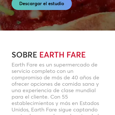
Descargar el estudio
SOBRE
EARTH FARE
Earth Fare es un supermercado de
servicio completo con un
compromiso de más de 40 años de
ofrecer opciones de comida sana y
una experiencia de clase mundial
para el cliente. Con 55
establecimientos y más en Estados
Unidos, Earth Fare sigue captando