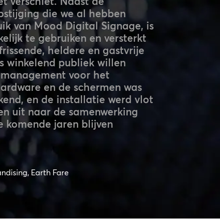
et verschiet. Naast de
pstijging die we al hebben
ik van Mood Digital Signage, is
lijk te gebruiken en versterkt
frissende, heldere en gastvrije
s winkelend publiek willen
ctmanagement voor het
 hardware en de schermen was
end, en de installatie werd vlot
ken uit naar de samenwerking
 komende jaren blijven
ndising, Earth Fare