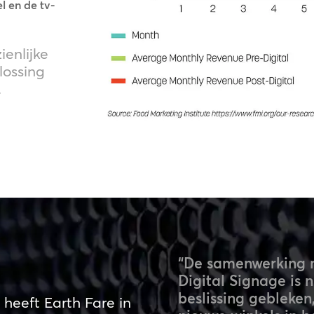
l en de tv-
ienlijke
lossing
.
“De samenwerking 
Digital Signage is n
beslissing gebleken
heeft Earth Fare in