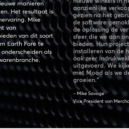
nieuwe winkels in h
nieuwe manieren
aanzienlijke verkoo
n. Het resultaat is
gezien na het gebru
ervaring. Mike
de software gemakke
nt van
de oplossing de ver
ieden van dit soort
sfeer die we aan on
om Earth Fare te
bieden. Hun proje
installeren van de
e onderscheiden als
ook zeer indrukwekk
swarenbranche.
uitgevoerd. We kij
met Mood als we de
groeien.”
– Mike Savage
Vice President van Mercha