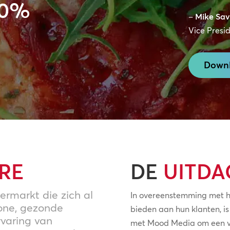
10%
–
Mike Sa
Vice Presi
Downl
RE
DE
UITDA
permarkt die zich al
In overeenstemming met h
hone, gezonde
bieden aan hun klanten, 
rvaring van
met Mood Media om een ve