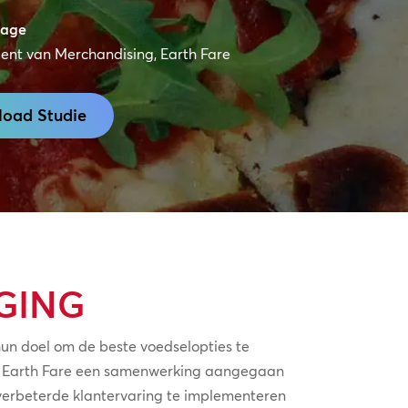
vage
dent van Merchandising, Earth Fare
oad Studie
GING
un doel om de beste voedselopties te
is Earth Fare een samenwerking aangegaan
rbeterde klantervaring te implementeren