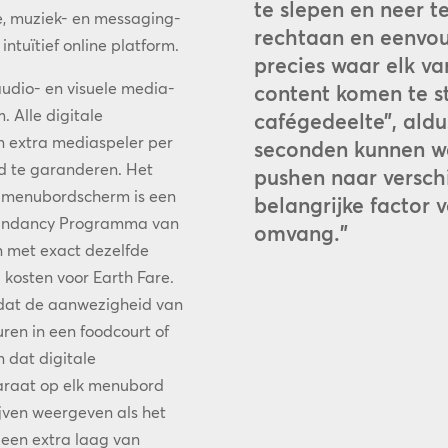
te slepen en neer t
ge, muziek- en messaging-
rechtaan en eenvou
ntuïtief online platform.
precies waar elk va
udio- en visuele media-
content komen te st
 Alle digitale
cafégedeelte”, aldu
 extra mediaspeler per
seconden kunnen w
 te garanderen. Het
pushen naar verschi
k menubordscherm is een
belangrijke factor 
edundancy Programma van
omvang.”
n met exact dezelfde
 kosten voor Earth Fare.
dat de aanwezigheid van
ren in een foodcourt of
 dat digitale
araat op elk menubord
ijven weergeven als het
s een extra laag van