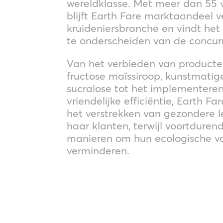
wereldklasse. Met meer dan 55 v
blijft Earth Fare marktaandeel v
kruideniersbranche en vindt he
te onderscheiden van de concurr
Van het verbieden van product
fructose maïssiroop, kunstmatig
sucralose tot het implementere
vriendelijke efficiëntie, Earth Fa
het verstrekken van gezondere le
haar klanten, terwijl voortduren
manieren om hun ecologische vo
verminderen.