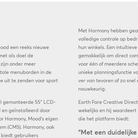
Met Harmony hebben geaut
volledige controle op bedr
Mood een reeks nieuwe
hun winkels. Een intuïtiev
et als doel de
gemakkelijk om direct con
 zijn onder meer
voor één of meerdere sche
itale menuborden in de
unieke planningsfunctie v
sie uit te zenden voor sport
ver van tevoren of zo snel
nauwkeurig.
eel gemonteerde 55″ LCD-
Earth Fare Creative Direc
 en geïnstalleerd door
wekelijks en hij waardeer
or Harmony, Mood’s eigen
die het platform biedt:
em (CMS). Harmony, ook
“Met een duidelijk
 biedt gebruikers