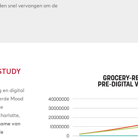
den snel vervangen om de
STUDY
 en digital
oerde Mood
se
Charlotte,
name van
de