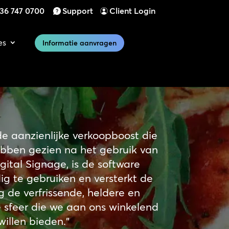
)36 747 0700
Support
Client Login
es
Informatie aanvragen
e aanzienlijke verkoopboost die
ebben gezien na het gebruik van
ital Signage, is de software
g te gebruiken en versterkt de
g de verfrissende, heldere en
e sfeer die we aan ons winkelend
willen bieden.”