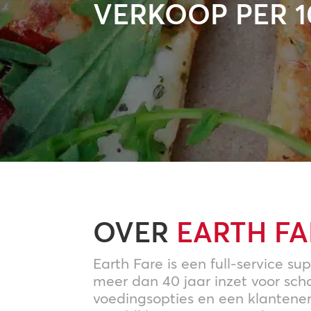
VERKOOP PER 
OVER
EARTH FA
Earth Fare is een full-service su
meer dan 40 jaar inzet voor sc
voedingsopties en een klantene