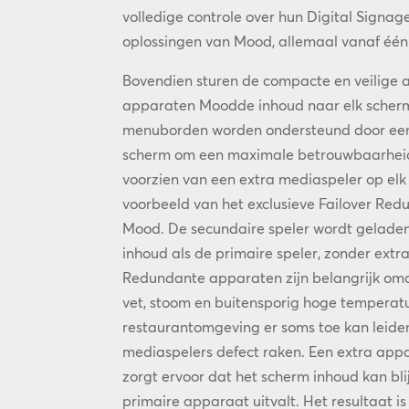
volledige controle over hun Digital Signa
oplossingen van Mood, allemaal vanaf één i
Bovendien sturen de compacte en veilige a
apparaten Moodde inhoud naar elk scherm.
menuborden worden ondersteund door een
scherm om een maximale betrouwbaarheid
voorzien van een extra mediaspeler op el
voorbeeld van het exclusieve Failover R
Mood. De secundaire speler wordt gelade
inhoud als de primaire speler, zonder extra
Redundante apparaten zijn belangrijk om
vet, stoom en buitensporig hoge temperatu
restaurantomgeving er soms toe kan leiden
mediaspelers defect raken. Een extra app
zorgt ervoor dat het scherm inhoud kan bl
primaire apparaat uitvalt. Het resultaat i