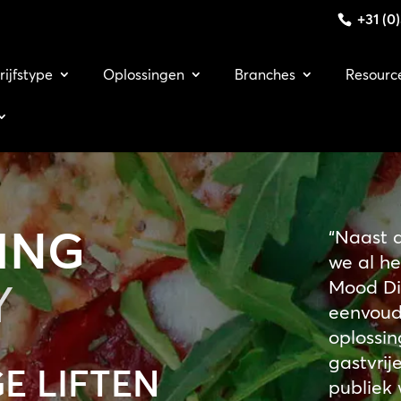
+31 (0
rijfstype
Oplossingen
Branches
Resourc
ING
“Naast d
we al h
Y
Mood Dig
eenvoudi
oplossin
gastvrij
GE LIFTEN
publiek 