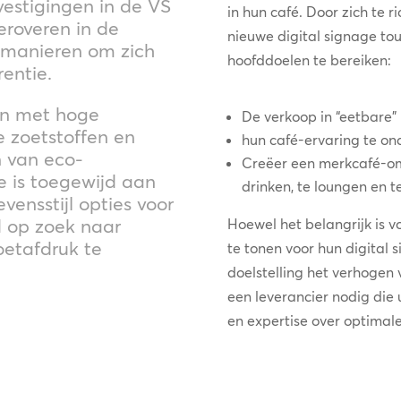
estigingen in de VS
in hun café. Door zich te r
eroveren in de
nieuwe digital signage to
t manieren om zich
hoofddoelen te bereiken:
entie.
en met hoge
De verkoop in “eetbare
e zoetstoffen en
hun café-ervaring te ond
n van eco-
Creëer een merkcafé-omg
re is toegewijd aan
drinken, te loungen en 
vensstijl opties voor
d op zoek naar
Hoewel het belangrijk is v
etafdruk te
te tonen voor hun digital 
doelstelling het verhogen
een leverancier nodig die 
en expertise over optimal