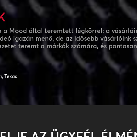
K
 a Mood által teremtett légkörrel; a vásárló
videó igazán menő, de az idősebb vásárlóink 
nyezetet teremt a márkák számára, és pontosan
n, Texas
ELJE AZ ÜGYFÉL ÉLMÉ