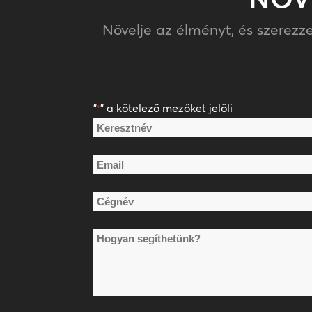
Növelje az élményt, és szerez
"
" a kötelező mezőket jelöli
*
Név
*
Keresztnév
Email
*
Cégnév
*
Hogyan
segíthetünk?