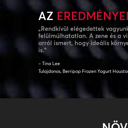
AZ
EREDMÉNYE
„Rendkívül elégedettek vagyunk
felülmúlhatatlan. A zene és a 
arról ismert, hogy ideális kör
is.”
– Tina Lee
Tulajdonos, Berripop Frozen Yogurt Housto
NÖV