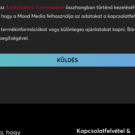
 az
Adatvédelmi irányelvekkel
összhangban történő kezeléséh
z, hogy a Mood Media felhasználja az adatokat a kapcsolatfel
 termékinformációkat vagy különleges ajánlatokat kapni. Bárm
segítségével.
Kapcsolatfelvétel &
a, hogy