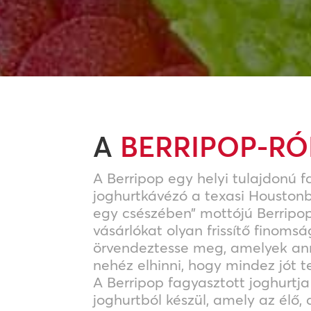
A
BERRIPOP-RÓ
A Berripop egy helyi tulajdonú f
joghurtkávézó a texasi Houston
egy csészében” mottójú Berripop
vásárlókat olyan frissítő finoms
örvendeztesse meg, amelyek an
nehéz elhinni, hogy mindez jót 
A Berripop fagyasztott joghurtja
joghurtból készül, amely az élő, 