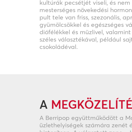
kultúrák pecsétjét viseli, és ne
mesterséges növekedési hormono
pult tele van friss, szezonális, a
gyümölcsökkel és egészséges vál
diófélékkel és müzlivel, valamin
széles választékával, például saj
csokoládéval.
A
MEGKÖZELÍT
A Berripop együttműködött a M
üzlethelyiségek számára zenét é