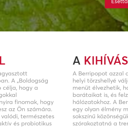
Esetta
L
A
KIHÍVÁ
agyasztott
A Berripopot azzal a 
ban. A „Boldogság
helyi törzshellyé v
 célja, hogy a
menüt élvezhetik, 
ágokkal
barátaikat is, és fe
nyira finomak, hogy
hálózatokhoz. A Ber
tesz az Ön számára.
egy olyan élmény 
 valódi, természetes
sokszínű közönségük
aktív és probiotikus
szórakoztatná a tren