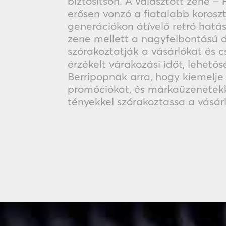
biztosítson. A választott zene – 
erősen vonzó a fiatalabb korosz
generációkon átívelő retró hatáss
zene mellett a nagyfelbontású di
szórakoztatják a vásárlókat és c
érzékelt várakozási időt, lehető
Berripopnak arra, hogy kiemelje 
promóciókat, és márkaüzenetekk
tényekkel szórakoztassa a vásár