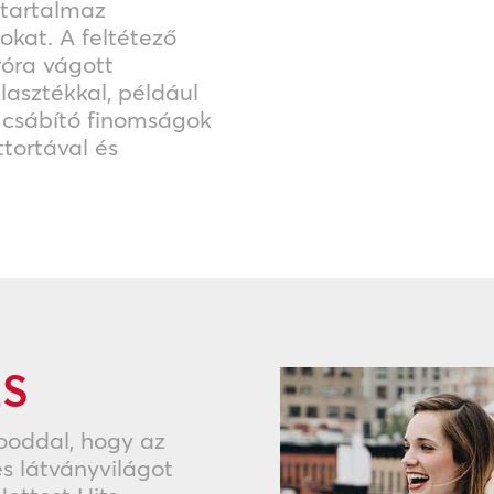
m tartalmaz
kat. A feltétező
próra vágott
asztékkal, például
t csábító finomságok
ttortával és
ÉS
ooddal, hogy az
s látványvilágot