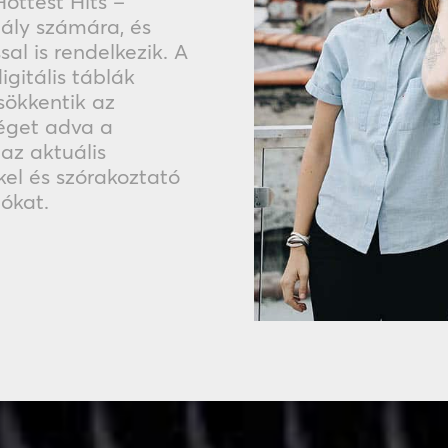
Hottest Hits –
tály számára, és
al is rendelkezik. A
gitális táblák
sökkentik az
séget adva a
az aktuális
el és szórakoztató
lókat.