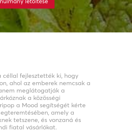
nulmány letöltése
S
céllal fejlesztették ki, hogy
áljon, ahol az emberek nemcsak a
hanem meglátogatják a
lzárkóznak a közösségi
ripop a Mood segítségét kérte
megteremtésében, amely a
nek tetszene, és vonzaná és
di fiatal vásárlókat.