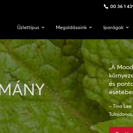
00 36 1 43
Üzlettípus
Megoldásaink
Iparágak
„A Mood 
környez
LMÁNY
és ponto
esetében
– Tina Lee
Tulajdonos