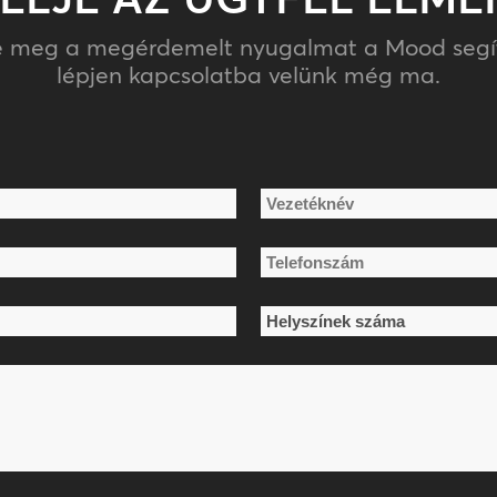
ze meg a megérdemelt nyugalmat a Mood segít
lépjen kapcsolatba velünk még ma.
Vezetéknév
Telefonszám
*
Helyszínek
száma
*