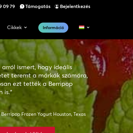
9 09 79
Támogatás
Bejelentkezés
Cikkek
Információ
arról ismert, hogy ideális
etet teremt a márkák számára,
san ezt tették a Berripop
 is.”
, Berripop Frozen Yogurt Houston, Texas