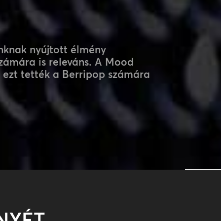
inknak nyújtott élmény
számára is releváns. A Mood
 ezt tették a Berripop számára
NYÉT