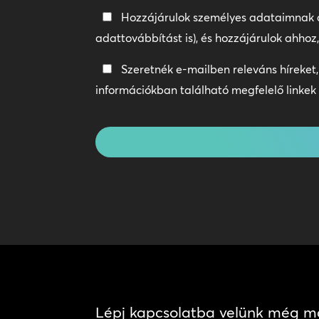
Adatvédelmi
Hozzájárulok személyes adataimnak
irányelvek
adattovábbítást is), és hozzájárulok ahho
*
Tartsa
Szeretnék e-mailben releváns híreket,
a
információkban található megfelelő linkek 
kapcsolatot
CAPTCHA
Lépj kapcsolatba velünk még m