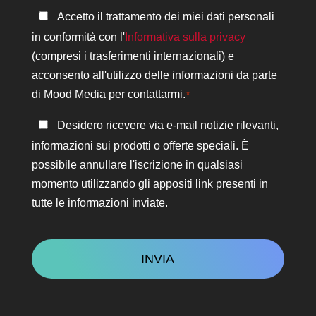
Informativa
Accetto il trattamento dei miei dati personali
sulla
in conformità con l'
Informativa sulla privacy
privacy
(compresi i trasferimenti internazionali) e
*
acconsento all'utilizzo delle informazioni da parte
di Mood Media per contattarmi.
*
Rimanere
Desidero ricevere via e-mail notizie rilevanti,
in
informazioni sui prodotti o offerte speciali. È
contatto
possibile annullare l'iscrizione in qualsiasi
momento utilizzando gli appositi link presenti in
tutte le informazioni inviate.
CAPTCHA