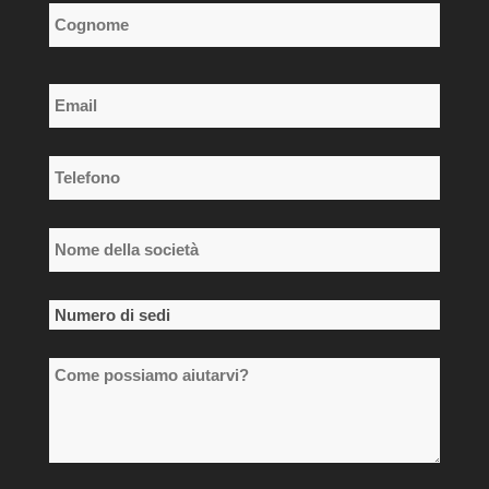
Nome
Cognome
Email
*
Telefono
*
Nome
della
società
Numero
*
di
Come
sedi
possiamo
*
aiutarvi?