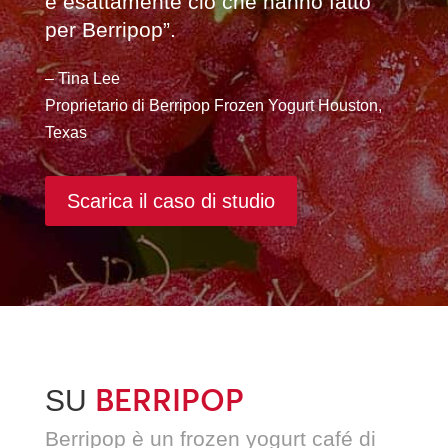
è esattamente ciò che hanno fatto
per Berripop”.
– Tina Lee
Proprietario di Berripop Frozen Yogurt Houston,
Texas
Scarica il caso di studio
BERRIPOP
SU
Berripop è un frozen yogurt café di