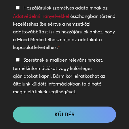
Adatvédelmi
Hozzájárulok személyes adataimnak az
irányelvek
Adatvédelmi irányelvekkel
összhangban történő
kezeléséhez (beleértve a nemzetközi
*
adattovábbítást is), és hozzájárulok ahhoz, hogy
a Mood Media felhasználja az adatokat a
kapcsolatfelvételhez.
*
Tartsa
Szeretnék e-mailben releváns híreket,
a
termékinformációkat vagy különleges
kapcsolatot
ajánlatokat kapni. Bármikor leiratkozhat az
általunk küldött információkban található
megfelelő linkek segítségével.
CAPTCHA