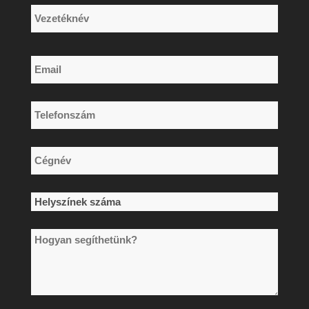
Keresztnév
Vezetéknév
Email
*
Telefonszám
*
Cégnév
*
Helyszínek
száma
Hogyan
*
segíthetünk?