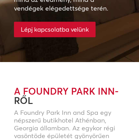
vendégek elégedettsége terén.
Lépj kapcsolatba velünk
A FOUNDRY PARK INN-
RŐL
A Foundry Park Inn and Spa egy
népszerű butikhotel Athénban,
Georgia államban. Az egykor régi
vasöntöde épületét gyönyörűen