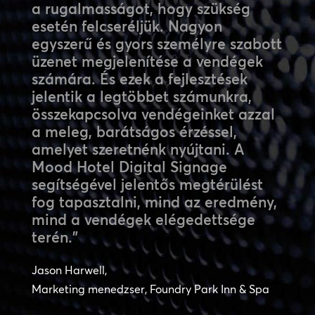
a rugalmasságot, hogy szükség
esetén felcseréljük. Nagyon
egyszerű és gyors személyre szabott
üzenet megjelenítése a vendégek
számára. És ezek a fejlesztések
jelentik a legtöbbet számunkra,
összekapcsolva vendégeinket azzal
a meleg, barátságos érzéssel,
amelyet szeretnénk nyújtani. A
Mood Hotel Digital Signage
segítségével jelentős megtérülést
fog tapasztalni, mind az eredmény,
mind a vendégek elégedettsége
terén.”
Jason Harwell,
Marketing menedzser, Foundry Park Inn & Spa