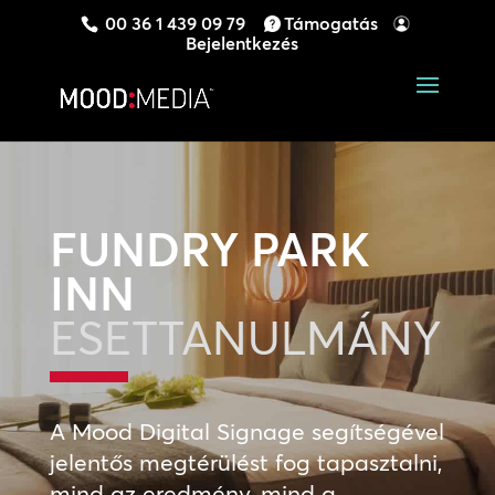
00 36 1 439 09 79
Támogatás
Bejelentkezés
FUNDRY PARK
INN
ESETTANULMÁNY
A Mood Digital Signage segítségével
jelentős megtérülést fog tapasztalni,
mind az eredmény, mind a