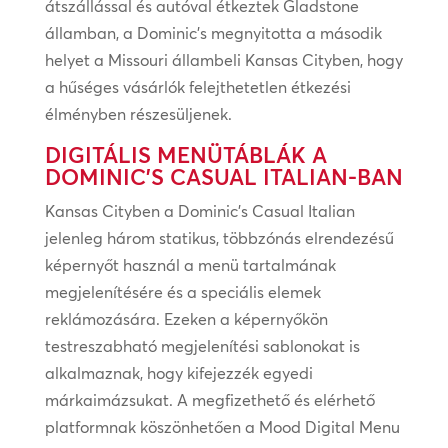
átszállással és autóval étkeztek Gladstone
államban, a Dominic’s megnyitotta a második
helyet a Missouri állambeli Kansas Cityben, hogy
a hűséges vásárlók felejthetetlen étkezési
élményben részesüljenek.
DIGITÁLIS MENÜTÁBLÁK A
DOMINIC’S CASUAL ITALIAN-BAN
Kansas Cityben a Dominic’s Casual Italian
jelenleg három statikus, többzónás elrendezésű
képernyőt használ a menü tartalmának
megjelenítésére és a speciális elemek
reklámozására. Ezeken a képernyőkön
testreszabható megjelenítési sablonokat is
alkalmaznak, hogy kifejezzék egyedi
márkaimázsukat. A megfizethető és elérhető
platformnak köszönhetően a Mood Digital Menu