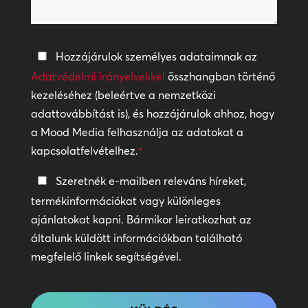
Adatvédelmi
Hozzájárulok személyes adataimnak az
irányelvek
Adatvédelmi irányelvekkel
összhangban történő
kezeléséhez (beleértve a nemzetközi
*
adattovábbítást is), és hozzájárulok ahhoz, hogy
a Mood Media felhasználja az adatokat a
kapcsolatfelvételhez.
*
Tartsa
Szeretnék e-mailben releváns híreket,
a
termékinformációkat vagy különleges
kapcsolatot
ajánlatokat kapni. Bármikor leiratkozhat az
általunk küldött információkban található
megfelelő linkek segítségével.
CAPTCHA