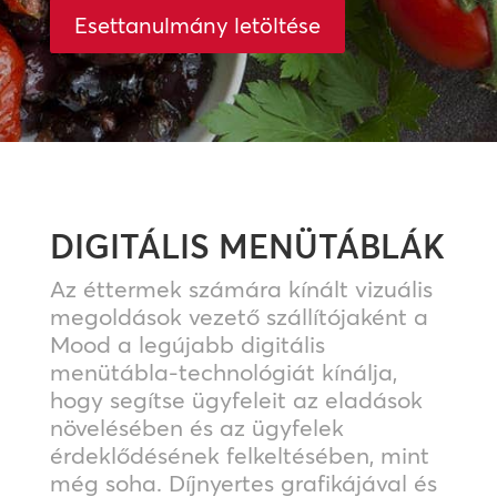
Esettanulmány letöltése
DIGITÁLIS MENÜTÁBLÁK
Az éttermek számára kínált vizuális
megoldások vezető szállítójaként a
Mood a legújabb digitális
menütábla-technológiát kínálja,
hogy segítse ügyfeleit az eladások
növelésében és az ügyfelek
érdeklődésének felkeltésében, mint
még soha. Díjnyertes grafikájával és