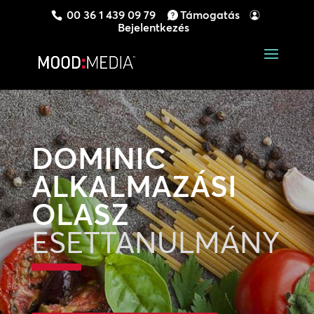
00 36 1 439 09 79
Támogatás
Bejelentkezés
DOMINIC
ALKALMAZÁSI
OLASZ
ESETTANULMÁNY