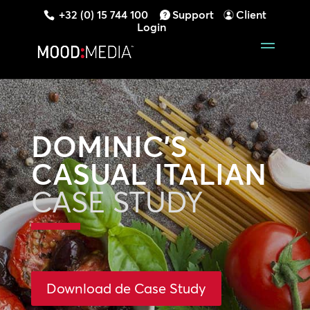
+32 (0) 15 744 100
Support
Client
Login
DOMINIC’S
CASUAL ITALIAN
CASE STUDY
Download de Case Study