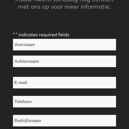
met ons op voor meer informatie.
"
" indicates required fields
*
Naam
*
Voornaam
Achternaam
E-
mail
*
Telefoon
*
Bedrijfsnaam
*