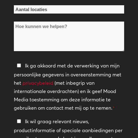
Aantal
locaties
Hoe
*
kunnen
we
helpen?
Privacybeleid
Ik ga akkoord met de verwerking van mijn
persoonlijke gegevens in overeenstemming met
*
het
privacybeleid
(met inbegrip van
internationale overdrachten) en ik geef Mood
Media toestemming om deze informatie te
gebruiken om contact met mij op te nemen.
*
Blijf
Ik wil graag relevant nieuws,
in
productinformatie of speciale aanbiedingen per
contact