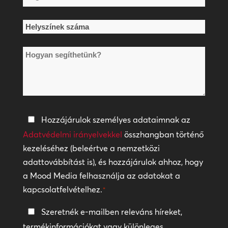
*
Helyszínek
száma
Hogyan
*
segíthetünk?
Adatvédelmi
Hozzájárulok személyes adataimnak az
irányelvek
Adatvédelmi irányelvekkel
összhangban történő
kezeléséhez (beleértve a nemzetközi
*
adattovábbítást is), és hozzájárulok ahhoz, hogy
a Mood Media felhasználja az adatokat a
kapcsolatfelvételhez.
*
Tartsa
Szeretnék e-mailben releváns híreket,
a
termékinformációkat vagy különleges