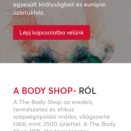
egyesült királyságbeli és európai
üzletükhöz.
Lépj kapcsolatba velünk
A BODY SHOP-
RÓL
A The Body Shop az eredeti,
természetes és etikus
szépségápolási márka, világszerte
több mint 2500 üzlettel. A The Body