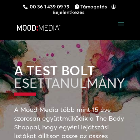
00 36 1 439 09 79
Támogatás
Bejelentkezés
A TEST BOLT
ESETTANULMÁNY
A Mood Media több mint 15 éve
szorosan együttműködik a The Body
Shoppal, hogy egyéni lejátszási
listákat állítson össze az összes