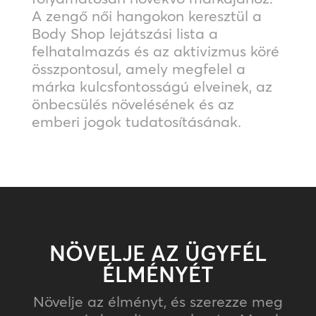
A zengő női hangokon keresztül a
Body Shop lejátszási lista a
felhatalmazás és az aktivizmus köré
összpontosul, amely megfelel a
márka kulcsfontosságú elveinek, az
önbecsülés növelésének és az
emberi jogok tudatosításának.
NÖVELJE AZ ÜGYFÉL
ÉLMÉNYÉT
Növelje az élményt, és szerezze meg