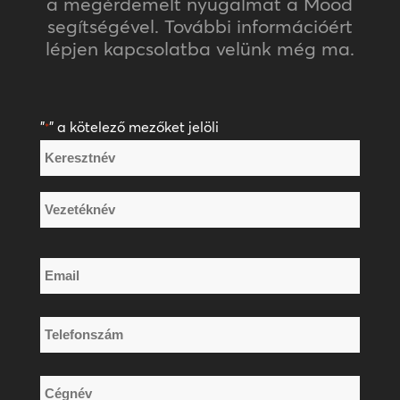
a megérdemelt nyugalmat a Mood
segítségével. További információért
lépjen kapcsolatba velünk még ma.
"
" a kötelező mezőket jelöli
*
Név
*
Keresztnév
Vezetéknév
Email
*
Telefonszám
*
Cégnév