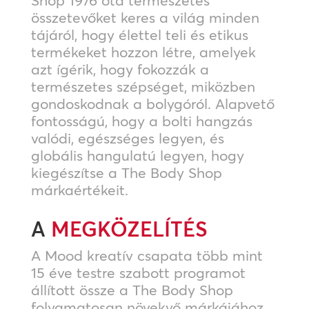
Shop 1976 óta természetes
összetevőket keres a világ minden
tájáról, hogy élettel teli és etikus
termékeket hozzon létre, amelyek
azt ígérik, hogy fokozzák a
természetes szépséget, miközben
gondoskodnak a bolygóról. Alapvető
fontosságú, hogy a bolti hangzás
valódi, egészséges legyen, és
globális hangulatú legyen, hogy
kiegészítse a The Body Shop
márkaértékeit.
A
MEGKÖZELÍTÉS
A Mood kreatív csapata több mint
15 éve testre szabott programot
állított össze a The Body Shop
folyamatosan növekvő márkájához.