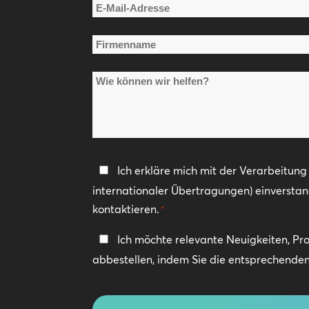
E-
Mail-
Firmenname
Adresse
*
*
Wie
können
wir
helfen?
Datenschutzerklärung
Ich erkläre mich mit der Verarbeitun
internationaler Übertragungen) einversta
*
kontaktieren.
*
In
Ich möchte relevante Neuigkeiten, Pr
Kontakt
abbestellen, indem Sie die entsprechenden 
bleiben
CAPTCHA