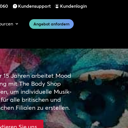
 060
Kundensupport
Kundenlogin
ourcen
Angebot anfordern
r 15 Jahren arbeitet Mood
ng mit The Body Shop
n, um individuelle Musik-
 für alle britischen und
chen Filialen zu erstellen.
tieren Sie uns