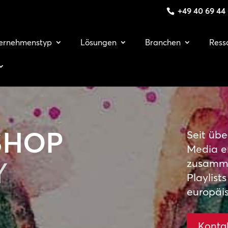
+49 40 69 44
ernehmenstyp
Lösungen
Branchen
Ress
SHOP
Seit übe
Media e
Y
zusamme
Playlists
europäis
Kontak