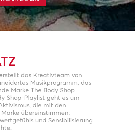
TZ
erstellt das Kreativteam von
neidertes Musikprogramm, das
nde Marke The Body Shop
ody Shop-Playlist geht es um
tivismus, die mit den
r Marke übereinstimmen:
wertgefühls und Sensibilisierung
hte.