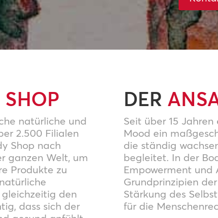
 SHOP
DER
ANSA
iche natürliche und
Seit über 15 Jahren 
er 2.500 Filialen
Mood ein maßgesch
ody Shop nach
die ständig wachse
der ganzen Welt, um
begleitet. In der B
re Produkte zu
Empowerment und Ak
 natürliche
Grundprinzipien de
 gleichzeitig den
Stärkung des Selbst
tig, dass sich der
für die Menschenrec