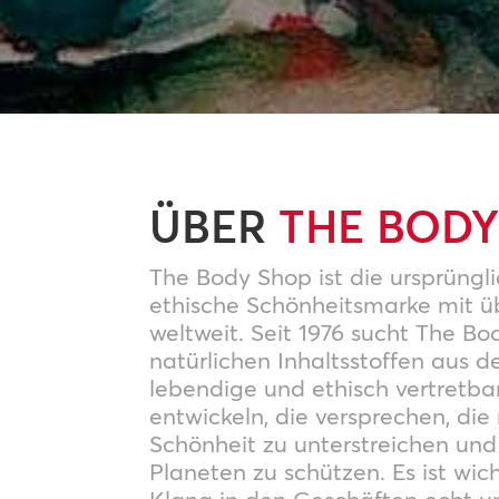
ÜBER
THE BODY
The Body Shop ist die ursprüngl
ethische Schönheitsmarke mit üb
weltweit. Seit 1976 sucht The B
natürlichen Inhaltsstoffen aus 
lebendige und ethisch vertretba
entwickeln, die versprechen, die
Schönheit zu unterstreichen und
Planeten zu schützen. Es ist wich