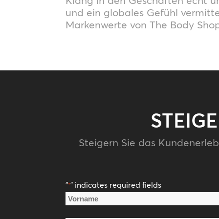
Klang in den Geschäften echt u
und ein globales Gefühl vermitte
Markenwerte von The Body Shop
STEIG
Steigern Sie das Kundenerleb
"
" indicates required fields
*
Name
*
Vorname