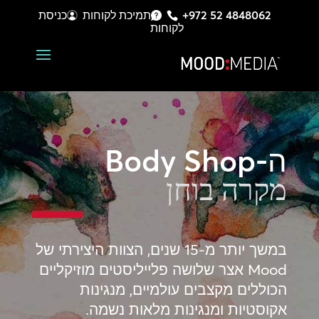
+972 52 4848062
תמיכת לקוחות
כניסת
לקוחות
ה-Body Shop
מקרה בוחן
במשך יותר מ-15 שנים, הצוות היצירתי של
Mood אצר שלושה פלייליסטים מוזיקליים
הכוללים מקצבים עולמיים, מנגינות
אקוסטיות ומנגינות מלאות נשמה.