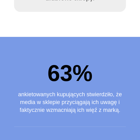
63
%
ankietowanych kupujących stwierdziło, że
media w sklepie przyciągają ich uwagę i
faktycznie wzmacniają ich więź z marką.