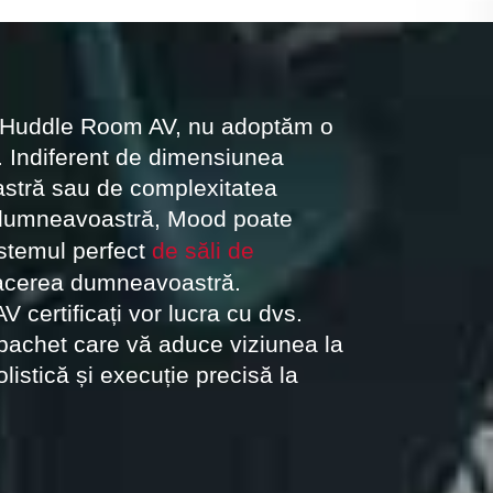
 Huddle Room AV, nu adoptăm o
. Indiferent de dimensiunea
stră sau de complexitatea
 dumneavoastră, Mood poate
istemul perfect
de săli de
acerea dumneavoastră.
AV certificați vor lucra cu dvs.
 pachet care vă aduce viziunea la
olistică și execuție precisă la