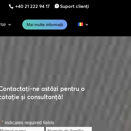
+40 21 222 94 17
Suport clienți
rse
Mai multe informații
Contactați-ne astăzi pentru o
cotație și consultanță!
"
" indicates required fields
*
Nume