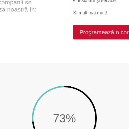
Instalare și service
 companii se
a noastră în:
Și mult mai mult!
Programează o cons
73
%