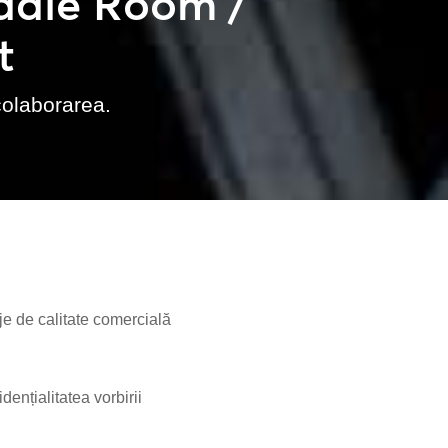
uddle Room /
t
colaborarea.
je de calitate comercială
ențialitatea vorbirii