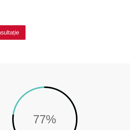
ultație
77
%