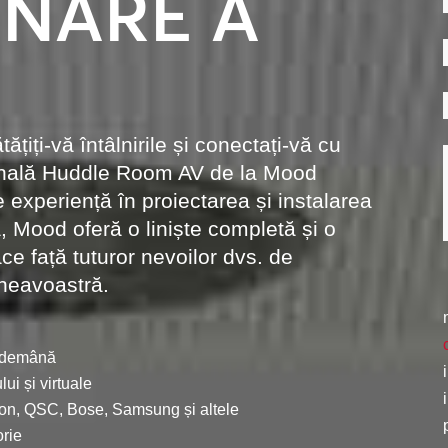
NARE A
țiți-vă întâlnirile și conectați-vă cu
ională Huddle Room AV de la Mood
 experiență în proiectarea și instalarea
, Mood oferă o liniște completă și o
ce față tuturor nevoilor dvs. de
neavoastră.
îndemână
lui și virtuale
tron, QSC, Bose, Samsung și altele
orie