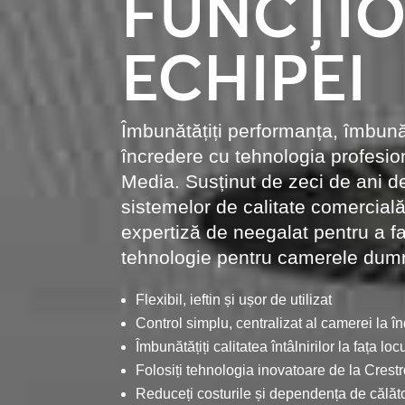
FUNCȚIO
ECHIPEI
Îmbunătățiți performanța, îmbunătă
încredere cu tehnologia profes
Media. Susținut de zeci de ani de
sistemelor de calitate comercială
expertiză de neegalat pentru a fa
tehnologie pentru camerele dum
Flexibil, ieftin și ușor de utilizat
Control simplu, centralizat al camerei la 
Îmbunătățiți calitatea întâlnirilor la fața locu
Folosiți tehnologia inovatoare de la Cres
Reduceți costurile și dependența de călăt