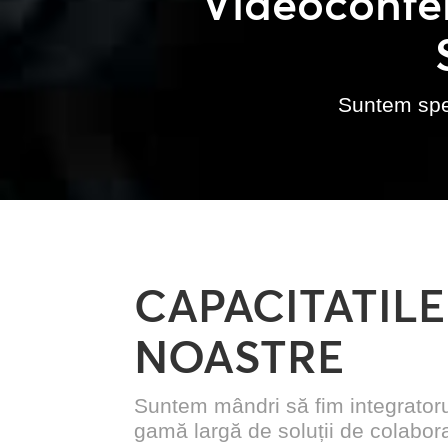
Videoconfer
Suntem spec
CAPACITATILE
NOASTRE
Suntem mândri să fim integrator
gamă largă de soluții de colabor