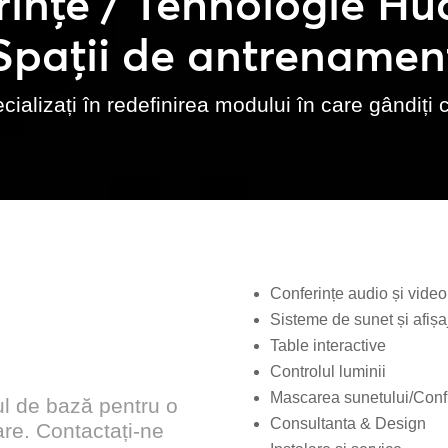
ințe / Tehnologie H
Spații de antrenamen
ializați în redefinirea modului în care gândiți 
Conferințe audio și video
Sisteme de sunet și afișa
Table interactive
Controlul luminii
Mascarea sunetului/Confid
ul de bază pentru o
Consultanta & Design
are. Contactați-ne