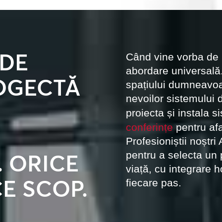
 DE
Când vine vorba de
abordare universală
OGECTĂ
spațiului dumneavoa
nevoilor sistemului
proiecta și instala s
conferințe
pentru af
Profesioniștii noștri 
pentru a selecta un
. ORICE
viață, cu integrare h
E SCOP.
fiecare pas.