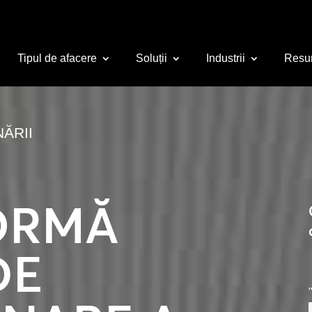
Tipul de afacere
Soluții
Industrii
Resu
ĂRII
ORMĂ
DE