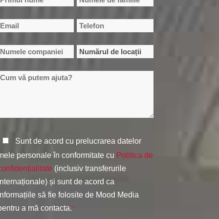
*
Primul
Numele
Email
Telefon
nume
de
*
*
familie
Numele
Numărul
companiei
de
Cum
locații
*
vă
*
putem
ajuta?
Politica
Sunt de acord cu prelucrarea datelor
de
mele personale în conformitate cu
Politica de
confidențialitate
confidențialitate
(inclusiv transferurile
*
internaționale) și sunt de acord ca
informațiile să fie folosite de Mood Media
pentru a mă contacta.
*