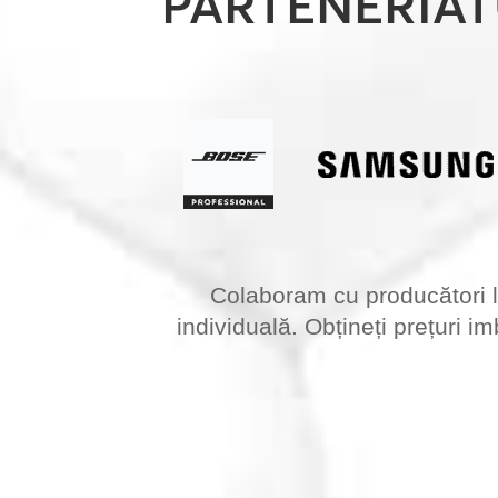
PARTENERIAT
Colaboram cu producători lid
individuală. Obțineți prețuri i