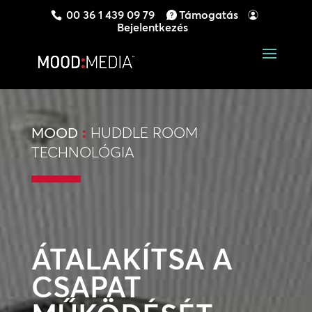
00 36 1 439 09 79
Támogatás
Bejelentkezés
MOOD
:
HUDDLE ROOM
TECHNOLÓGIA
ÁTALAKÍTSA A
CSAPAT