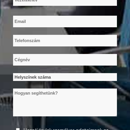
Vezetéknév
Email
*
Telefonszám
*
Cégnév
*
Helyszínek
száma
Hogyan
*
segíthetünk?
Adatvédelmi