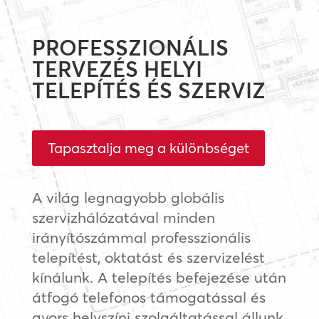
PROFESSZIONÁLIS
TERVEZÉS HELYI
TELEPÍTÉS ÉS SZERVIZ
Tapasztalja meg a különbséget
A világ legnagyobb globális
szervizhálózatával minden
irányítószámmal professzionális
telepítést, oktatást és szervizelést
kínálunk. A telepítés befejezése után
átfogó telefonos támogatással és
gyors helyszíni szolgáltatással állunk