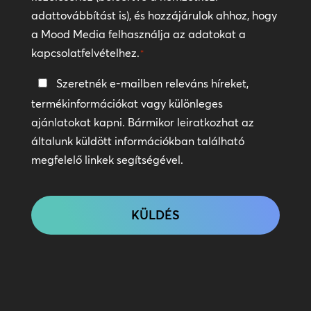
adattovábbítást is), és hozzájárulok ahhoz, hogy
a Mood Media felhasználja az adatokat a
kapcsolatfelvételhez.
*
Tartsa
Szeretnék e-mailben releváns híreket,
a
termékinformációkat vagy különleges
kapcsolatot
ajánlatokat kapni. Bármikor leiratkozhat az
általunk küldött információkban található
megfelelő linkek segítségével.
CAPTCHA