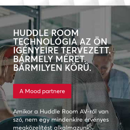
HUDDLE ROOM
TECHNOLÓGIA AZ ÖN
IGÉNYEIRE TERVEZETT.
BÁRMELY MÉRET.
BÁRMILYEN KÖRŰ.
A Mood partnere
Amikor a Huddle Room AV-ről van
szó, nem egy mindenkire érvényes
megközelítést alkalmazunk.