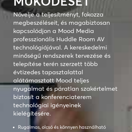
MŰKÖDÉSÉT
Növelje a teljesítményt, fokozza
megbeszéléseit, és magabiztosan
kapcsolódjon a Mood Media
professzionális Huddle Room AV
technológiájával. A kereskedelmi
minőségű rendszerek tervezése és
telepítése terén szerzett több
évtizedes tapasztalattal
alátámasztott Mood teljes
nyugalmat és páratlan szakértelmet
biztosít a konferenciaterem
technológiai igényeinek
kielégítésére.
Rugalmas, olcsó és könnyen használható