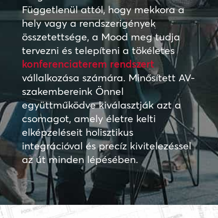
Függetlenül attól, hogy mekkora a
hely vagy a rendszerigények
összetettsége, a Mood meg tudja
tervezni és telepíteni a tökéletes
konferenciaterem rendszert
vállalkozása számára. Minősített AV-
szakembereink Önnel
együttműködve kiválasztják azt a
csomagot, amely életre kelti
elképzeléseit holisztikus
integrációval és precíz kivitelezéssel
az út minden lépésében.