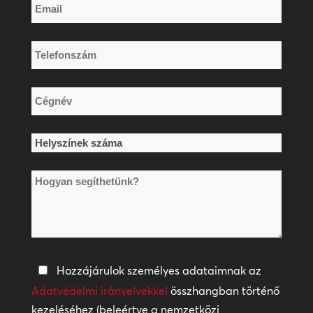
Email
*
Telefonszám
*
Cégnév
*
Helyszínek
száma
Hogyan
*
segíthetünk?
Adatvédelmi
Hozzájárulok személyes adataimnak az
irányelvek
Adatvédelmi irányelvekkel
összhangban történő
kezeléséhez (beleértve a nemzetközi
*