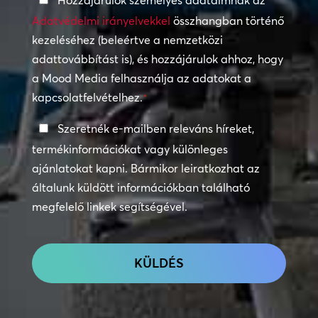
Hozzájárulok személyes adataimnak az
irányelvek
Adatvédelmi irányelvekkel
összhangban történő
kezeléséhez (beleértve a nemzetközi
*
adattovábbítást is), és hozzájárulok ahhoz, hogy
a Mood Media felhasználja az adatokat a
kapcsolatfelvételhez.
*
Tartsa
Szeretnék e-mailben releváns híreket,
a
termékinformációkat vagy különleges
kapcsolatot
ajánlatokat kapni. Bármikor leiratkozhat az
általunk küldött információkban található
megfelelő linkek segítségével.
CAPTCHA