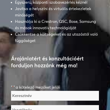
Egyszerű, központi szobavezérlés kéznél
Javítsa a helyszíni és virtuális értekezletek
minőségét
Használja ki a Crestron, QSC, Bose, Samsung
és mások innovatív technológiáját
Csökkentse a költségeket és az utazástól való
függőséget
Árajánlatért és konzultációért
forduljon hozzánk még ma!
"
" a kötelező mezőket jelöli
*
Név
*
Keresztnév