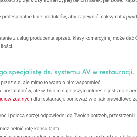
klasy komercyjnej
jakości sprzęt
takich marek, jak Bose, Klips
je profesjonalne linie produktów, aby zapewnić maksymalną wy
zystanie z usług producenta sprzętu klasy komercyjnej może dać
ilości.
o specjalistę ds. systemu AV w restauracji.
przez się, ale mimo to warto o nim wspomnieć.
i instalatorów, ale w Twoim najlepszym interesie jest znalezien
udiowizualnych
dla restauracji, ponieważ wie, jak prawidłowo
cji polecą sprzęt odpowiedni do Twoich potrzeb, przestrzeni i
ież pełnić rolę konsultanta.
 omówienie poprzednich pięciu kroków, jeszcze bardziej ułatwis