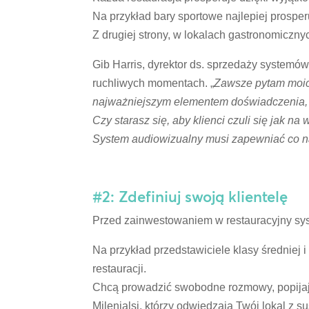
Na przykład bary sportowe najlepiej prosper
Z drugiej strony, w lokalach gastronomiczn
Gib Harris, dyrektor ds. sprzedaży system
ruchliwych momentach. „
Zawsze pytam moich
najważniejszym elementem doświadczenia, cz
Czy starasz się, aby klienci czuli się jak n
System audiowizualny musi zapewniać co n
#2: Zdefiniuj swoją klientelę
Przed zainwestowaniem w restauracyjny syst
Na przykład przedstawiciele klasy średniej i
restauracji.
Chcą prowadzić swobodne rozmowy, popijają
Milenialsi, którzy odwiedzają Twój lokal z