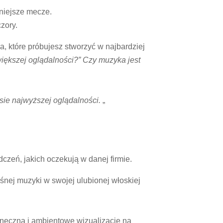
żniejsze mecze.
zory.
, które próbujesz stworzyć w najbardziej
iększej oglądalności?” Czy muzyka jest
ie najwyższej oglądalności.
„
zeń, jakich oczekują w danej firmie.
ośnej muzyki w swojej ulubionej włoskiej
aneczną i ambientowe wizualizacje na