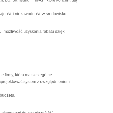
ch, LG, Samsung i innych, które koncentrują
dajność i niezawodność w środowisku
 Ci możliwość uzyskania rabatu dzięki
ie firmy, która ma szczególne
 zaprojektować system z uwzględnieniem
 budżetu.
z ekspertowi ds. rozwiązań AV