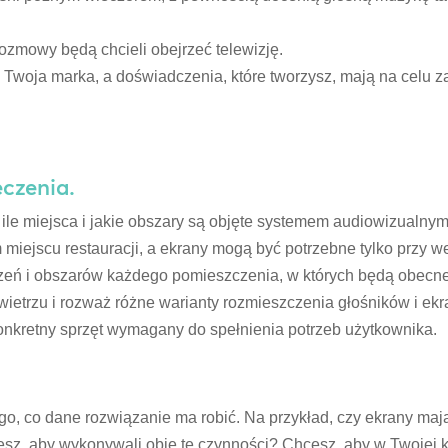
 rozmowy będą chcieli obejrzeć telewizję.
 Twoja marka, a doświadczenia, które tworzysz, mają na celu zas
eczenia.
ile miejsca i jakie obszary są objęte systemem audiowizualnym
iejscu restauracji, a ekrany mogą być potrzebne tylko przy wej
zczeń i obszarów każdego pomieszczenia, w których będą obecn
ietrzu i rozważ różne warianty rozmieszczenia głośników i ek
konkretny sprzęt wymagany do spełnienia potrzeb użytkownika.
ego, co dane rozwiązanie ma robić. Na przykład, czy ekrany mają
esz, aby wykonywali obie te czynności? Chcesz, aby w Twojej 