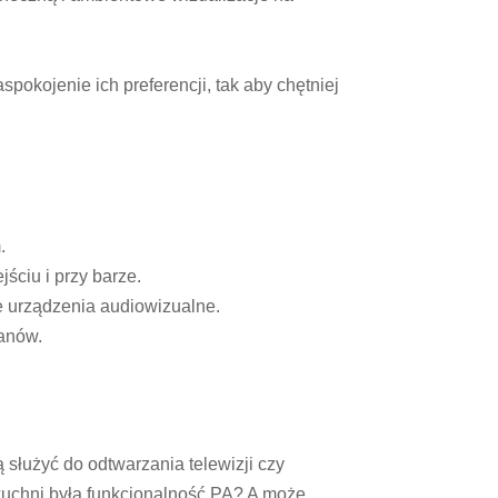
pokojenie ich preferencji, tak aby chętniej
.
ściu i przy barze.
e urządzenia audiowizualne.
ranów.
 służyć do odtwarzania telewizji czy
kuchni była funkcjonalność PA? A może