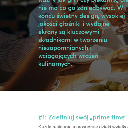
nie ma co go zaniedbywać. W
końcu świetny design, wysokiej
jakości głośniki i wydajne
ekrany są kluczowymi
składnikami w tworzeniu
niezapomnianych i
wciągających wrażeń
kulinarnych.
#1: Zdefiniuj swój „prime time”
Każda restauracja prosperuje dzięki wyjątko