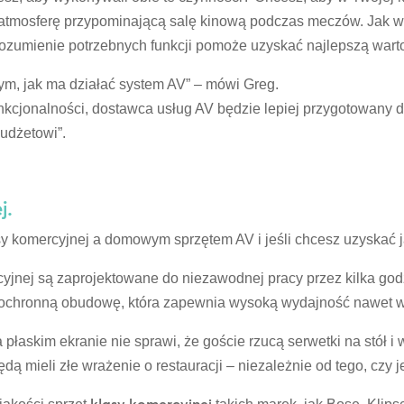
atmosferę przypominającą salę kinową podczas meczów. Jak w
zumienie potrzebnych funkcji pomoże uzyskać najlepszą wart
ym, jak ma działać system AV” – mówi Greg.
funkcjonalności, dostawca usług AV będzie lepiej przygotowan
udżetowi”.
j.
asy komercyjnej a domowym sprzętem AV i jeśli chcesz uzyskać j
cyjnej są zaprojektowane do niezawodnej pracy przez kilka godz
 ochronną obudowę, która zapewnia wysoką wydajność nawet w
płaskim ekranie nie sprawi, że goście rzucą serwetki na stół i 
dą mieli złe wrażenie o restauracji – niezależnie od tego, czy je