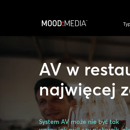
Typ
AV w restau
najwięcej 
System AV może nie być tak
ważny jak grill czy piekarnik, al