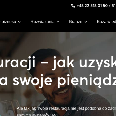
+48 22 518 01 50 / 5
 biznesu
Rozwiązania
Branże
Baza wie
racji – jak uzys
za swoje pieniąd
Ale tak jak Twoja restauracja nie jest podobna do żad
e
samych systemów AV.