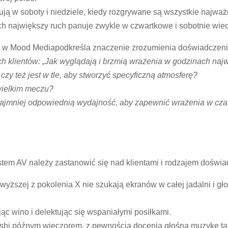
ują w soboty i niedziele, kiedy rozgrywane są wszystkie najwa
ych największy ruch panuje zwykle w czwartkowe i sobotnie wiec
ów w Mood Mediapodkreśla znaczenie zrozumienia doświadczenia
 klientów: „Jak wyglądają i brzmią wrażenia w godzinach najw
y też jest w tle, aby stworzyć specyficzną atmosferę?
a wielkim meczu?
ajmniej odpowiednią wydajność, aby zapewnić wrażenia w czas
em AV należy zastanowić się nad klientami i rodzajem doświadc
 wyższej z pokolenia X nie szukają ekranów w całej jadalni i gł
c wino i delektując się wspaniałymi posiłkami.
 sushi późnym wieczorem, z pewnością docenią głośną muzykę t