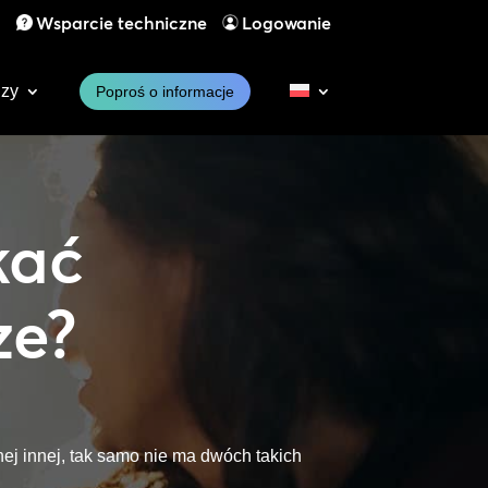
1
Wsparcie techniczne
Logowanie
dzy
Poproś o informacje
kać
ze?
nej innej, tak samo nie ma dwóch takich