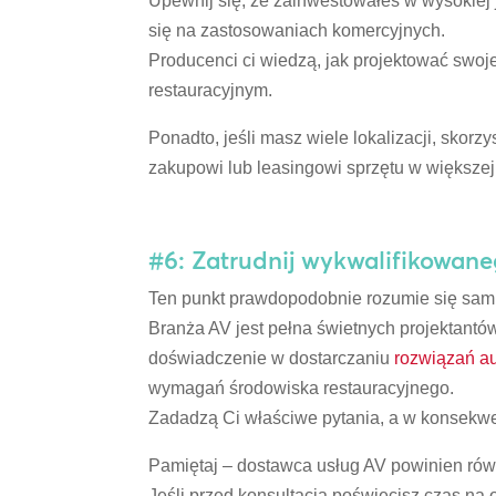
Upewnij się, że zainwestowałeś w wysokiej 
się na zastosowaniach komercyjnych.
Producenci ci wiedzą, jak projektować swo
restauracyjnym.
Ponadto, jeśli masz wiele lokalizacji, skor
zakupowi lub leasingowi sprzętu w większej 
#6: Zatrudnij wykwalifikowaneg
Ten punkt prawdopodobnie rozumie się sam 
Branża AV jest pełna świetnych projektantów 
doświadczenie w dostarczaniu
rozwiązań a
wymagań środowiska restauracyjnego.
Zadadzą Ci właściwe pytania, a w konsekwen
Pamiętaj – dostawca usług AV powinien równ
Jeśli przed konsultacją poświęcisz czas na