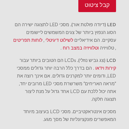
קבל ציטוט
LED (דיודה פולטת אור).
מסכי LED לתצוגה ישירה הם
הסוג הנפוץ ביותר של צגים המשמשים ליישומים
עסקיים. הם אידיאליים
לשילוט דיגיטלי
,
לוחות תפריטים
, טלוויזיה
וטלוויזיה במצב רוח
.
LCD (צג גביש נוזלי).
LCDs הם הטובים ביותר עבור
קירות וידאו
. הם בדרך כלל הרבה יותר גדולים ממסכי
LED, ודומים יותר למקרנים גדולים. אם אינך רוצה את
"מראה האריחים" משרשרת מסכי LED מרובים יחד,
אתה יכול ללכת עם LCD אחד גדול על מנת ליצור
תצוגה חלקה.
מסכים אינטראקטיביים.
מסכי LCD בעיצוב מיוחד
המאפשרים פונקציונליות של מסך מגע.