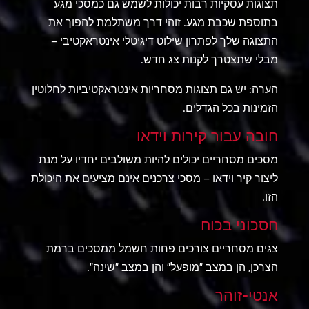
תצוגות עסקיות רבות יכולות לשמש גם כמסכי מגע
בתוספת שכבת מגע. זוהי דרך משתלמת להפוך את
התצוגה שלך לפתרון שילוט דיגיטלי אינטראקטיבי –
מבלי שתצטרך לקנות צג חדש.
הערה: יש גם תצוגות מסחריות אינטראקטיביות לחלוטין
הזמינות בכל הגדלים.
חובה עבור קירות וידאו
מסכים מסחריים יכולים להיות משולבים יחדיו על מנת
ליצור קיר וידאו – מסכי צרכנים אינם מציעים את היכולת
הזו.
חסכוני בכוח
צגים מסחריים צורכים פחות חשמל ממסכים ברמת
הצרכן, הן במצב "מופעל" והן במצב "שינה".
אנטי-זוהר