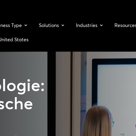
iness Type
Solutions
Industries
Resource
United States
logie:
sche