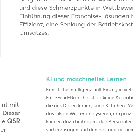
und diese Schmerzpunkte in Wettbewerb
Einführung dieser Franchise-Lösungen 
Effizienz, eine Senkung der Betriebskos
Umsatzes.
KI und maschinelles Lernen
Künstliche Intelligenz hält Einzug in vi
Fast-Food-Branche ist da keine Ausnah
nnt mit
die aus Daten lernen, kann KI frühere V
 Dieser
das lokale Wetter analysieren, um präzi
wie
QSR-
können dazu beitragen, den Personalein
nen
vorherzusagen und den Bestand automa