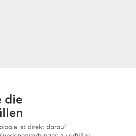
 die
llen
logie ist direkt darauf
 Kundenerwartungen zu erfüllen