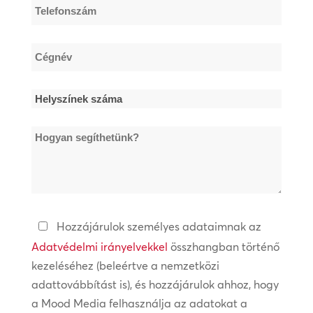
Telefonszám
*
Cégnév
*
Helyszínek
száma
Hogyan
*
segíthetünk?
Adatvédelmi
Hozzájárulok személyes adataimnak az
irányelvek
Adatvédelmi irányelvekkel
összhangban történő
kezeléséhez (beleértve a nemzetközi
*
adattovábbítást is), és hozzájárulok ahhoz, hogy
a Mood Media felhasználja az adatokat a