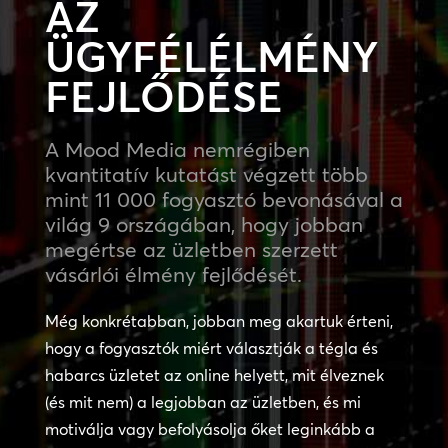
AZ
ÜGYFÉLÉLMÉNY
FEJLŐDÉSE
A Mood Media nemrégiben
kvantitatív kutatást végzett több
mint 11 000 fogyasztó bevonásával a
világ 9 országában, hogy jobban
megértse az üzletben szerzett
vásárlói élmény fejlődését.
Még konkrétabban, jobban meg akartuk érteni,
hogy a fogyasztók miért választják a tégla és
habarcs üzletet az online helyett, mit élveznek
(és mit nem) a legjobban az üzletben, és mi
motiválja vagy befolyásolja őket leginkább a