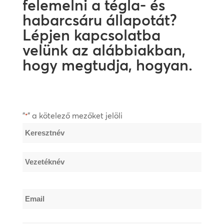
felemelni a tégla- és
habarcsáru állapotát?
Lépjen kapcsolatba
velünk az alábbiakban,
hogy megtudja, hogyan.
"
" a kötelező mezőket jelöli
*
Név
*
Keresztnév
Vezetéknév
Email
*