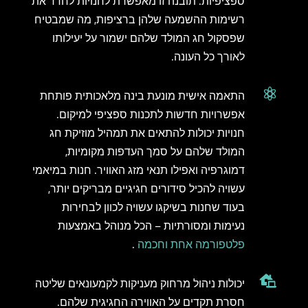
ספציפיות. תובנה זו מאפשרת לחנויות לחדד את
רשימות ההשמעה שלהן ברציפות, מה שמבטיח
שפסקול חג המולד שלהם ישמור על יעילותו
לאורך כל העונה.

התאמה אישית מונעת בינה מלאכותית פותחת
אפשרויות חדשות לתכנות ספציפי למיקום.
חנויות יכולות להתאים את תמהיל מוזיקת ​​חג
המולד שלהם על סמך העדפות מקומיות,
דמוגרפיה ואפילו תנאי מזג האוויר. חנות במיאמי
עשויה להכיל סידורים חגיגיים מבריקים יותר,
בעוד שחנות בשיקגו עשויה לכוון לבחירות
נעימות ומסורתיות – הכל מנוהל באמצעות
פלטפורמה אחת וחכמה
.

יכולות ניהול מרחוק מעניקות לקמעונאים שליטה
חסרת תקדים על האווירה החגיגית שלהם.