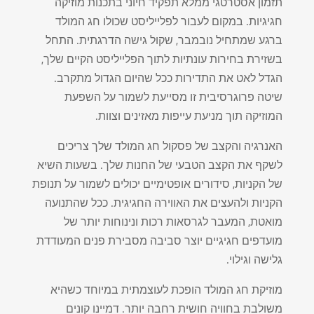
תזמון אסטרטגי ממלא תפקיד חיוני בתכנות מוזיקה
חגיגיות. במקום לעבור לפלייליסט שכולו חג המולד
ברגע שמתחיל נובמבר, שקול גישה הדרגתית. התחל
בשזירת בחירות עונתיות לתוך הפלייליסט הקיים שלך,
הגדל לאט את התדירות ככל שהיום הגדול מתקרב.
שיטה פרוגרסיבית זו מסייעת לשמור על השפעת
המוזיקה תוך מניעת עייפות מאזינים וצוות.
האנרגיה והקצב של פסקול חג המולד שלך צריכים
לשקף את הקצב הטבעי של החנות שלך. בשעות השיא
של הקניות, סידורים אופטימיים יכולים לשמור על תנופת
הקניות ולהעצים את האווירה החגיגית. ככל שהתנועה
מואטת, המעבר לגרסאות רכות ונינוחות יותר של
מועדפים חגיגיים יוצר סביבה מסבירת פנים המעודדת
גלישה וגילוי.
מוזיקת ​​חג המולד הופכת לעוצמתית במיוחד כשהיא
משולבת בחוויה חושית רחבה יותר. דמיינו קונים