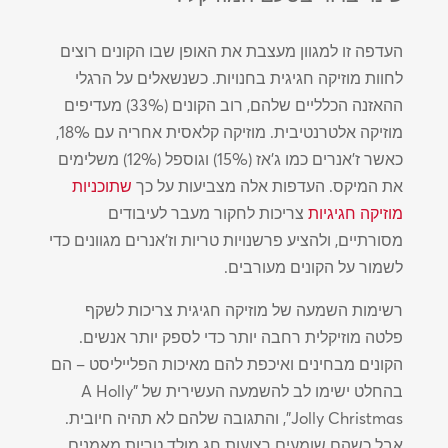
העדפה זו למגוון מעצבת את האופן שבו הקונים רוצים
לחוות מוזיקה חגיגית בחנויות. כשנשאלים על הרגלי
ההאזנה הכלליים שלהם, רוב הקונים (33%) מעדיפים
מוזיקה אלטרנטיבית. מוזיקה קלאסית אחריה עם 18%,
כאשר ז'אנרים כמו ג'אז (15%) וגוספל (12%) משלימים
את המיקס. העדפות אלה מצביעות על כך
שתוכניות
מוזיקה חגיגיות
צריכות לחקור מעבר לעיבודים
מסורתיים, ולהציע פרשנויות טריות וז'אנרים מגוונים כדי
לשמור על הקונים מעורבים.
רשימות השמעה של מוזיקה חגיגית צריכות לשקף
פלטה מוזיקלית רחבה יותר כדי לספק יותר אנשים.
הקונים מבחינים ואיכפת להם מאיכות הפלייליסט – הם
בהחלט ישימו לב להשמעה העשירית של "A Holly
Jolly Christmas", והתגובה שלהם לא תהיה חיובית.
אבל כשהם שומעים רצועות חג מולד טריות מאמנים