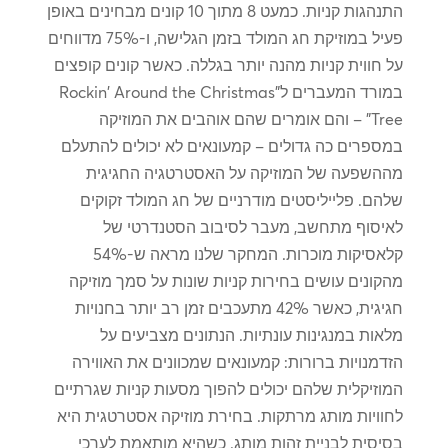
התנהגות קניות. כמעט 8 מתוך 10 קונים מבחינים באופן
פעיל במוזיקת ​​חג המולד בזמן הגלישה, ו-75% מדווחים
על חווית קניות מהנה יותר בגללה. כאשר קונים קופצים
במורד המעברים ל"Rockin' Around the Christmas
Tree" – והם אומרים שהם אוהבים את המוזיקה
במספרים כה גדולים – קמעונאים לא יכולים להתעלם
מההשפעה של המוזיקה על האסטרטגיה החגיגית
שלהם. פלייליסטים מודרניים של חג המולד זקוקים
לאיסוף מתחשב, מעבר לסיבוב הסטנדרטי של
קלאסיקות מוכרות. המחקר שלנו מראה ש-54%
מהקונים עושים בחירות קניות שונות על סמך מוזיקה
חגיגית, כאשר 42% מתעכבים זמן רב יותר בחנויות
מלאות במנגינות עונתיות. הנתונים מצביעים על
הזדמנויות ברורות: קמעונאים שמכוונים את האווירה
המוזיקלית שלהם יכולים להפוך מסעות קניות שגרתיים
לחוויות מותג מרתקות. בחירת מוזיקה אסטרטגית היא
בסיסית לבניית זהות מותג. כשהיא מותאמת לערכי