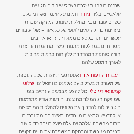
שנכנסים לחנות שלכם לצלילי עיבודים חגיגיים
קלאסיים, בליווי
ניחוח
חמים של קינמון ואגוז מוסקט.
כשהם עוברים בין מחלקות שונות, המוזיקה עוברת
בעדינות כדי להתאים לאופי של כל אזור – אולי עיבודים
עכשוויים יותר בקטעים ממוקדי נוער או אהובים
מסורתיים במחלקות מתנות. גישה מתוזמרת זו יוצרת
חוויה סוחפת המהדהדת ללקוחות ברמות מרובות
לאורך המסע שלהם.
העברת הודעות אודיו
אסטרטגיות יוצרת שכבה נוספת
של מעורבות בשילוב עם אלמנטים ויזואליים.
שילוט
קמעונאי דיגיטלי
יכול להציג מבצעים עונתיים בזמן
שמוזיקת ​​חג המולד מתנגנת, והודעות אודיו מתוזמנות
היטב יכולות להדריך את הקונים למחלקות המומלצות
או להדגיש מבצעים מיוחדים. כאשר הם מסונכרנים
מתוך מחשבה, אלמנטים אלה פועלים יחד כדי ליצור
סביבה מגובשת ומרתקת המשפרת את חווית הקנייה.