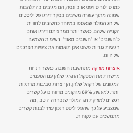
כמו טיילור סוויפט או ביונסה, הם מגיבים בהתלהבות.
שמונה מתוך עשרה משיבים בסקר דירגו פלייליסטים
של חג המולד שנאספו במיוחד כחשובים לחוויית
הקנייה שלהם, כאשר יותר ממחציתם דירגו אותם
כ"חשובים" או "חשובים מאוד". רשימות השמעה
חגיגיות גנריות פשוט אינן תואמות את ציפיות הצרכנים
של היום.
אוצרות מוזיקה
מתחשבת חשובה. כאשר חנויות
מיישרות את הפסקול החגיגי שלהן עם הטעמים
המגוונים של הקהל שלהן, הן יוצרות סביבות מרתקות
יותר. למעשה,
89% מהקונים מדווחים על קשרים
רגשיים למוזיקת ​​חג המולד שנבחרה היטב
, מה
שמצביע על כך שהפלייליסט הנכון עוזר לבנות קשרים
מתמשכים עם לקוחות.