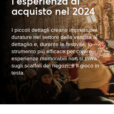
l’esperienza di
acquisto nel 2024
I piccoli dettagli creano impressioni
durature nel settore della vendita al
dettaglio e, durante le festività, lo
strumento più efficace per creare
esperienze memorabili non si trova
sugli scaffali dei negozi: è il gioco in
testa.