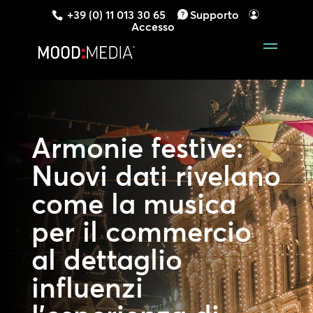
+39 (0) 11 013 30 65
Supporto
Accesso
Armonie festive:
Nuovi dati rivelano
come la musica
per il commercio
al dettaglio
influenzi