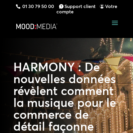
01 30 79 50 00
Support client
Votre
compte
HARMONY : De
nouvelles données
révèlent comment
la musique pour le
commerce de
détail façonne