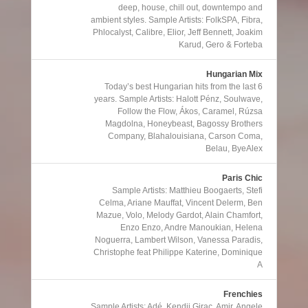
deep, house, chill out, downtempo and
ambient styles. Sample Artists: FolkSPA, Fibra,
Phlocalyst, Calibre, Elior, Jeff Bennett, Joakim
Karud, Gero & Forteba
Hungarian Mix
Today’s best Hungarian hits from the last 6
years. Sample Artists: Halott Pénz, Soulwave,
Follow the Flow, Ákos, Caramel, Rúzsa
Magdolna, Honeybeast, Bagossy Brothers
Company, Blahalouisiana, Carson Coma,
Belau, ByeAlex
Paris Chic
Sample Artists: Matthieu Boogaerts, Stefi
Celma, Ariane Mauffat, Vincent Delerm, Ben
Mazue, Volo, Melody Gardot, Alain Chamfort,
Enzo Enzo, Andre Manoukian, Helena
Noguerra, Lambert Wilson, Vanessa Paradis,
Christophe feat Philippe Katerine, Dominique
A
Frenchies
Sample Artists: Adé, Kendji Girac, Amir, Angele