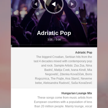
Adriatic Pop
3:05
/
0:00
Adriatic Pop
The biggest Croatian, Serbian hits from the
last 4 decades mixed with contemporary pop
and rock. Sample Artists: Zsa Zsa, Nina
Badrić, Matija Cvek, Ivana Kindl, Mia
Negovetić, Zdenka Kovačiček, Boris
Rogoznica, The Frajle, Ana Stanić, Neverne
bebe, Aleksandra Radović, Saša Kovačević
Hungarian Lounge Mix
These songs come from music artists from
European countries with a population of less
than 20 million people. Mainly lounge, vocal