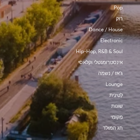
Pop
רוק
Dance / House
Electronic
Hip-Hop, R&B & Soul
אינסטרומנטלי וקלאסי
ג’אז / נשמה
Lounge
לָטִינִית
שונות
מְקוֹמִי
חג המולד