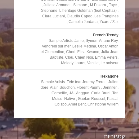
, Juliette Armanet , Slimane , M Pokora , Tayc ,
Stephane, L héritage Goldman (feat Cephaz) ,
Clara Luciani, Claudio Capeo, Les Frangines
, Camelia Jordana, Ycare / Zaz
French Trendy
Sample Artists: Janie, Symon, Ariane Roy,
Vendredi sur mer, Leslie Medina, Oscar Anton
et Clementine, Cheri, Elisa Kwame, Julia Jean
Baptiste, Clou, Chien Noir, Emma Peters,
Melody Lauret, Vanille, Le noiseur
Hexagone
Sample Artists: Tété feat Jeremy Frerot , Julien
dore, Alain Souchon, Florent Pagny , Jennifer ,
Corneille, -M-, Anggun, Carla Bruni, Teri
Moise, Native , Gaetan Roussel, Pascal
Obispo, Amel Bent, Christophe Willem
קטגוריות