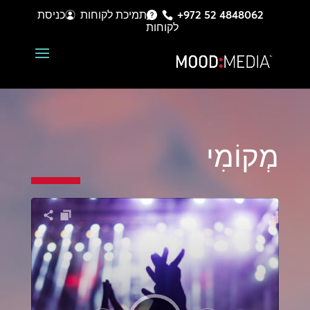
+972 52 4848062
תמיכת לקוחות
כניסת
לקוחות
מְקוֹמִי
נגן
אודיו