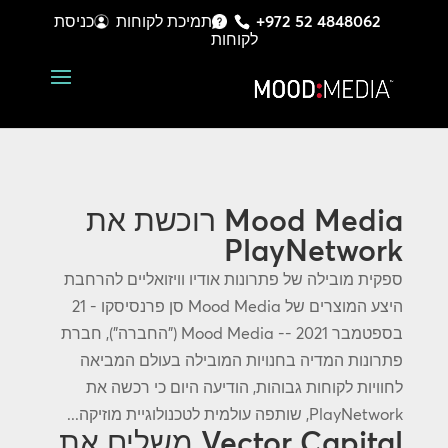
+972 52 4848062
תמיכת לקוחות
כניסת
לקוחות
Mood Media רוכשת את
PlayNetwork
ספקית מובילה של פתרונות אודיו וויזואליים להרחבת
היצע המוצרים של Mood Media סן פרנסיסקו - 21
בספטמבר 2021 -- Mood Media ("החברה"), חברת
פתרונות המדיה בחנויות המובילה בעולם המביאה
לחוויות לקוחות גבוהות, הודיעה היום כי רכשה את
PlayNetwork, שותפה עולמית לטכנולוגיית מוזיקה...
Vector Capital משלים את