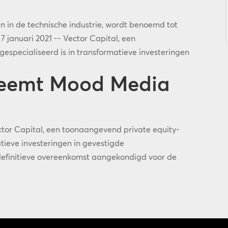
 in de technische industrie, wordt benoemd tot
 januari 2021 -- Vector Capital, een
especialiseerd is in transformatieve investeringen
neemt Mood Media
or Capital, een toonaangevend private equity-
atieve investeringen in gevestigde
definitieve overeenkomst aangekondigd voor de