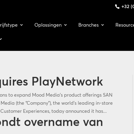
+32 (0
rijfstype
Oplossingen
Branches
Resourc
uires PlayNetwork
tions to expand Mood Media’s product offerings SAN
edia (the “Company”), the world's leading in-store
Customer Experiences, today announced it has...
rondt overname van