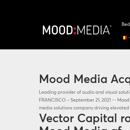
Bed
Mood Media Acq
Leading provider of audio and visual solu
FRANCISCO – September 21, 2021 -- Mood M
media solutions company driving elevated 
Vector Capital 