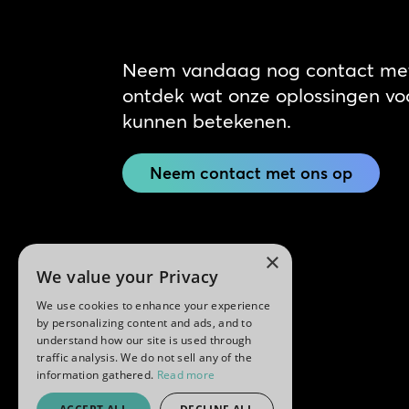
Neem vandaag nog contact met
ontdek wat onze oplossingen voo
kunnen betekenen.
Neem contact met ons op
×
We value your Privacy
We use cookies to enhance your experience
by personalizing content and ads, and to
understand how our site is used through
traffic analysis. We do not sell any of the
information gathered.
Read more