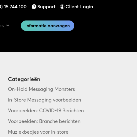
) 15 744 100
Support
Client Login
es
Informatie aanvragen
Categorieën
On-Hold Messaging Monsters
In-Store Messaging voorbeelden
Voorbeelden: COVID-19 Berichten
Voorbeelden: Branche berichten
Muziekbedjes voor In-store