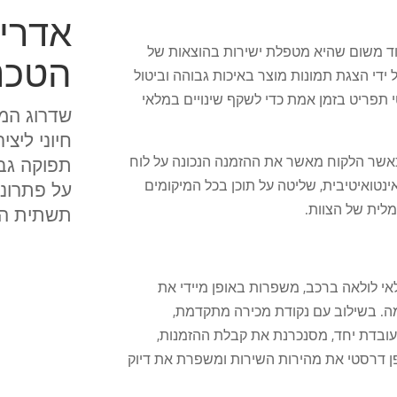
אדרי
וד משום שהיא מטפלת ישירות בהוצאות של
הטכנו
על ידי הצגת תמונות מוצר באיכות גבוהה וביטול
 תפריט בזמן אמת כדי לשקף שינויים במלאי
שדרוג המ
חיוני ליצ
נה גבוה ב-26 נקודות אחוז כאשר הלקוח מאשר את ההזמנה הנכונה על לוח
ר דיגיטלי. בעזרת מערכת ניהול תוכן (CMS) אינטואיטיבית, שליטה על תוכן בכל המיקומים
על פתרונו
לית של הצוות.
תשתית הזכ
לאי לולאה ברכב, משפרות באופן מיידי את
ימה. בשילוב עם נקודת מכירה מתקדמת,
עובדת יחד, מסנכרנת את קבלת ההזמנות,
ן דרסטי את מהירות השירות ומשפרת את דיוק