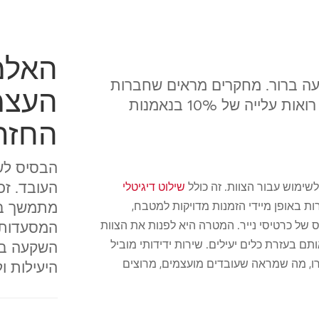
האלמ
עה ברור. מחקרים מראים שחברות
העצמ
המעדיפות את שביעות רצון העובדים רואות עלייה של 10% בנאמנות
החזר 
הבסיס לשי
העובד. זכ
שילוט דיגיטלי
מתמשך בכ
 באופן מיידי הזמנות מדויקות למטבח,
המסעדות 
של כרטיסי נייר. המטרה היא לפנות את הצוות
 בעזרת כלים יעילים. שירות ידידותי מוביל
השקעה בצ
9 משירותי דרייב-ת'רו, מה שמראה שעובדים מועצמים, מרוצים
היעילות ו