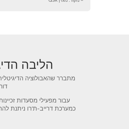
– מקור: מגזין QSR
הליבה הדיג
דורשים דיוק 
עבור מפעילי מסעדות זכיינו
כמערכת דרייב-ת'רו ניתנת להר