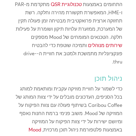
התחומים באמצעות
טכנולוגיית QSR
מתקדמת מ-PAR
ו-HME, המאפשרת תקשורת מהירה וחלקה. רשת
תחזוקה ארצית פרואקטיבית מבטיחה זמן פעולה תקין
של המערכת, ממזערת עלויות תיקון ושומרת על פעילות
חלקה. הטכנאים המומחים של Mood מספקים
שירותים מנוהלים
ותמיכה שוטפת כדי להבטיח
פונקציונליות מתמשכת ולמטב את חוויית ה-drive-
thru.
ניהול תוכן
כדי לשמור על חוויית מוזיקה עקבית ומותאמת למותג
בכל הסניפים, העדכונים מובלים על ידי צוות המותג של
Caribou Coffee בשיתוף פעולה עם צוות הפיקוח על
המוזיקה של Mood. משוב פנימי ברמת החנות נאסף
ומיושם ישירות על ידי צוות הפיקוח על המוזיקה
באמצעות פלטפורמת ניהול תוכן מרכזית,
Mood