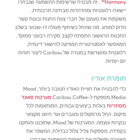
Harmony™
. זה מבטיח שרשימות ההשמעה שנבחרו
יישארו רלוונטיות ומהדהדות מבחינה תרבותית,
משקפות את טעמם של חברי צוות החנות ובונות קשר
הדוק למותג. מה שהחל כשיתוף פעולה דו-שבועי בשלב
התכנות הראשוני התפתח לקצב סקירה רבעוני ממוקד,
המאפשר לאסטרטגיית המוזיקה להישאר דינמית,
רלוונטית ומושרשת במטרה של Caribou ליצור חוויות
יום-יומיות.
חומרת אודיו
כדי להבטיח את חוויית האודיו הטובה ביותר, Mood
Media מספקת ל-Caribou Coffee
מערכות סאונד
מסחריות
בעלות ביצועים גבוהים, המותאמות לכל
מיקום. החל מרמקולים ומגברים ועד חיווט מקצועי
ובקרות עוצמה, המערכות של Mood, שתוכננו והותקנו
בקפידה, מספקות צליל צלול כבדולח, המשפר את
האווירה ומשלים את רשימות ההשמעה שנבחרו