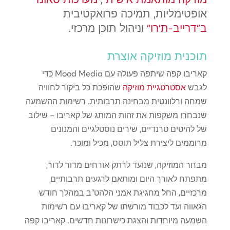
אופטימליות, תמיכה פרואקטיבית
ב"דרייב-ת'רו"
וניהול תוכן מרכזי.
תוכנית מוזיקה אוצרת
קאריבו קפה שיתפה פעולה עם Mood Media כדי
לגבש
אסטרטגיית מוזיקה
שהופכת כל ביקור לחוויה
שמחה ורלוונטית מבחינה תרבותית. רשימות ההשמעה
שנבחרו משקפות את זהות המותג של קאריבו – שילוב
של להיטים טרנדיים, שירים נוסטלגיים והמנונים
מרוממים ליצירת צליל תוסס, מכיל ומוכר.
מבחר המוזיקה, שנועד לרתק אורחים מדור לדור,
מתפתח לאורך היום ומותאם לרגעים תרבותיים
מרכזיים, החל מחגיגת אמני הלהט"ב במהלך חודש
הגאווה ועד לכבוד מורשתו של קאריבו עם רשימות
השמעה מיוחדות והצגת כישרונות חדשים. קאריבו קפה