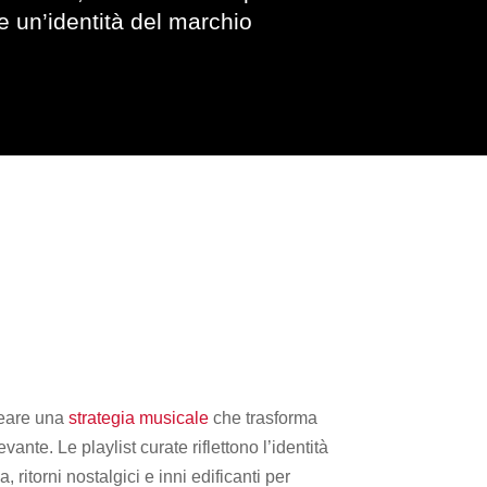
 e un’identità del marchio
reare una
strategia musicale
che trasforma
ante. Le playlist curate riflettono l’identità
itorni nostalgici e inni edificanti per