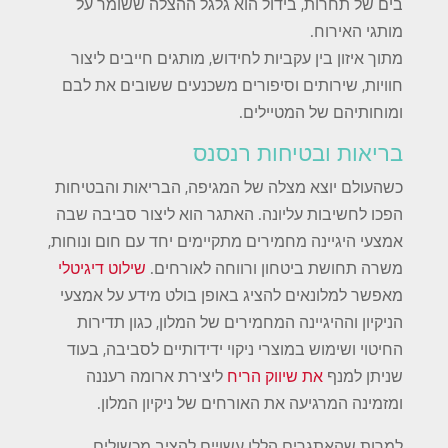
בים של תחרות, בידול הוא גלגל ההצלה ששומר על
מותגי האירוח.
מתוך איזון בין עקביות לחידוש, מותגים חייבים ליצור
חוויות, שירותים וסיפורים משכנעים ששובים את לבם
ומוחותיהם של המטיילים.
בריאות ובטיחות רנסנס
כשהעולם יוצא מצלה של המגיפה, הבריאות והבטיחות
הפכו לחשיבות עליונה. האתגר הוא ליצור סביבה שבה
אמצעי היגיינה מחמירים מתקיימים יחד עם חום ונוחות,
משרה תחושת ביטחון ורווחה לאורחים.
שילוט דיגיטלי
מאפשר למלונאים להציג באופן בולט מידע על אמצעי
הניקיון וההיגיינה המחמירים של המלון, כגון תדירות
החיטוי ושימוש במוצרי ניקוי ידידותיים לסביבה, בעוד
שניתן למנף
את שיווק הריח
ליצירת ארומה רעננה
ומזמינה המרגיעה את האורחים של ניקיון המלון.
למרות שהאתגרים הללו עשויים להציב מכשולים