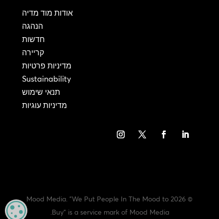
אודות מוד מדיה
הנהגה
חדשות
קריירה
מדיניות פרטיות
Sustainability
תנאי שימוש
מדיניות עוגיות
© 2026 Mood Media. "We Put People In The Mood to
CY
Buy" is a service mark of Mood Media.