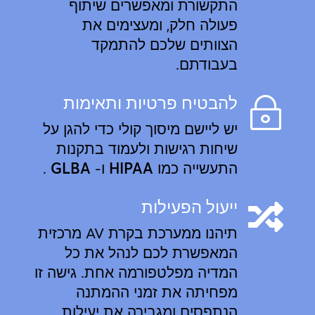
התקשורת ומאפשרים שיתוף
פעולה חלק, ומעצימים את
הצוותים שלכם להתמקד
בעבודתם.
להבטיח פרטיות ותאימות
~
יש ליישם מיסוך קולי כדי להגן על
שיחות רגישות ולעמוד בתקנות
התעשייה כמו
HIPAA
ו-
GLBA
.
ייעול הפעילות

תיהנו ממערכת בקרת AV מרכזית
המאפשרת לכם לנהל את כל
המדיה מפלטפורמה אחת. גישה זו
מפחיתה את זמני ההמתנה
הנתפסים ומגבירה את יעילות