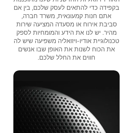
בקפידה כדי להתאים לעסק שלכם, בין אם
אתם חנות קמעונאית, משרד חברה,
סביבת אירוח או מסעדה המציעה שירות
מהיר. יש לנו את הידע והמומחיות לספק
טכנולוגיית אודיו-ויזואליה משפיעה שיש לה
את הכוח לשנות את האופן שבו אנשים
חווים את החלל שלכם.
מערכות סאונד מקצועיות
לתזמר חוויית מותג מאוחדת בכל המיקומים.
אנו מתכננים ופורסים מערכות סאונד ברמת
ארגון המספקות שמע עקבי ואיכותי, המותאם
לקנה מידה ואמינות.