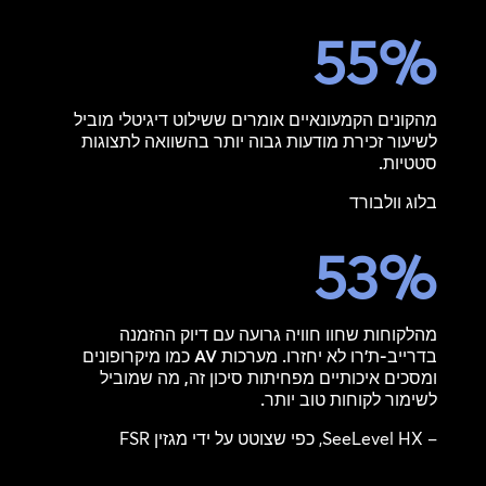
55
%
מהקונים הקמעונאיים אומרים ששילוט דיגיטלי מוביל
לשיעור זכירת מודעות גבוה יותר בהשוואה לתצוגות
סטטיות.
בלוג וולבורד
53
%
מהלקוחות שחוו חוויה גרועה עם דיוק ההזמנה
בדרייב-ת'רו לא יחזרו. מערכות AV כמו מיקרופונים
ומסכים איכותיים מפחיתות סיכון זה, מה שמוביל
לשימור לקוחות טוב יותר.
– SeeLevel HX, כפי שצוטט על ידי מגזין FSR