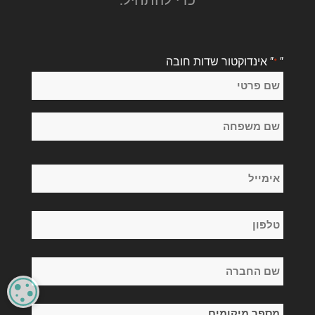
"
" אינדוקטור שדות חובה
*
שֵׁם
*
שם
פרטי
שם
אימייל
משפחה
*
טלפון
*
שם
החברה
CY
*
מספר