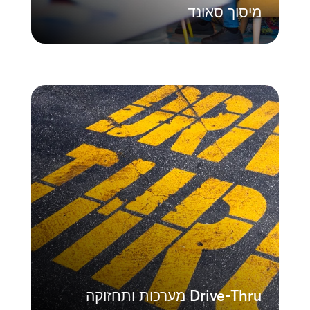
מיסוך סאונד
Drive-Thru מערכות ותחזוקה
ודא ביצועים עקביים בכל רחבי הרשת שלך.
תוכניות התחזוקה המקיפות שלנו ורשת
הטכנאים הארצית שלנו מבטיחות זמן פעולה
ויעילות מקסימליים עבור פעולות דרייב-ת'רו
בנפח גבוה.
למד עוד
Drive-Thru מערכות ותחזוקה