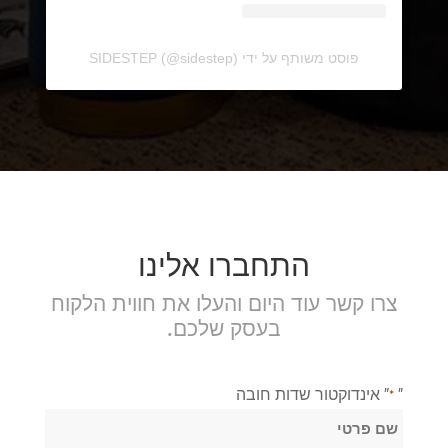
פוסט משותף על ידי SIDESTEP (@sidestep)
התחברו אלינו
צרו קשר עוד היום והעלו את חווית הלקוח
בעסק שלכם.
"
" אינדוקטור שדות חובה
*
שֵׁם