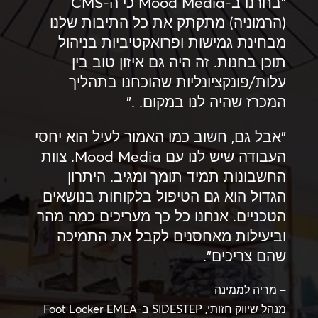
"בחרנו ב-Mood Media כי ה-CMS
(הרמוניה) מתקתק את כל התיבות שלנו
מבחינת גמישות ופרואקטיביות בניהול
תוכן בחנות. זה היה גם איזון טוב בין
עלות/פונקציונליות שהוכחנו בתהליך
המכרז שהיה לנו במקום. ."
"אבל גם, חשוב כמו האמור לעיל הוא יחסי
העבודה שיש לנו עם Mood Media. צוות
החשבונות תמיד תומך ומגיב. היתרון
הגדול הוא גם הטיפול בלקוחות בנושאים
הטכניים. אנחנו כל כך מעריכים כמה מהר
וביעילות מאחסנים לקבל את התמיכה
שהם צריכים".
– מריה לממינה
מנהל שיווק חזותי, SIDESTEP ב-Foot Locker EMEA