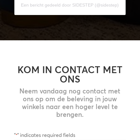
Een bericht gedeeld door SIDESTEP (@sidestep)
KOM IN CONTACT MET
ONS
Neem vandaag nog contact met
ons op om de beleving in jouw
winkels naar een hoger level te
brengen.
"
" indicates required fields
*