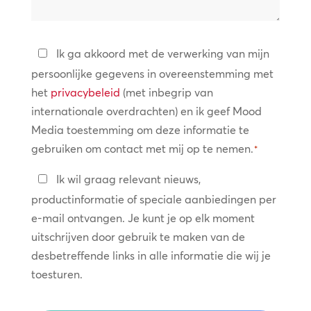
helpen?
Privacybeleid
Ik ga akkoord met de verwerking van mijn
persoonlijke gegevens in overeenstemming met
*
het
privacybeleid
(met inbegrip van
internationale overdrachten) en ik geef Mood
Media toestemming om deze informatie te
gebruiken om contact met mij op te nemen.
*
Blijf
Ik wil graag relevant nieuws,
in
productinformatie of speciale aanbiedingen per
contact
e-mail ontvangen. Je kunt je op elk moment
uitschrijven door gebruik te maken van de
desbetreffende links in alle informatie die wij je
toesturen.
CAPTCHA