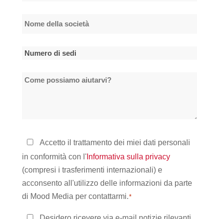
*
Nome
della
società
Numero
*
di
Come
sedi
possiamo
*
aiutarvi?
Informativa
Accetto il trattamento dei miei dati personali
sulla
in conformità con l'
Informativa sulla privacy
privacy
(compresi i trasferimenti internazionali) e
*
acconsento all'utilizzo delle informazioni da parte
di Mood Media per contattarmi.
*
Rimanere
Desidero ricevere via e-mail notizie rilevanti,