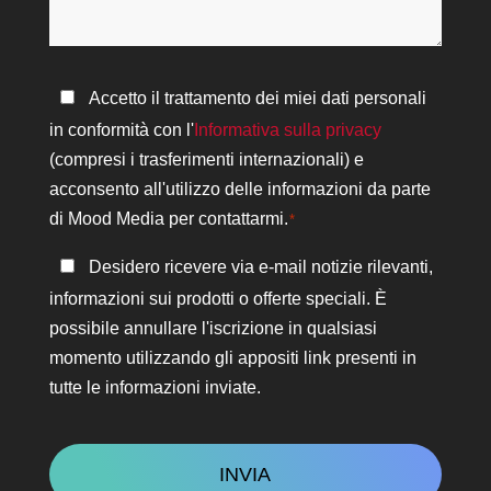
aiutarvi?
Informativa
Accetto il trattamento dei miei dati personali
sulla
in conformità con l'
Informativa sulla privacy
privacy
(compresi i trasferimenti internazionali) e
*
acconsento all'utilizzo delle informazioni da parte
di Mood Media per contattarmi.
*
Rimanere
Desidero ricevere via e-mail notizie rilevanti,
in
informazioni sui prodotti o offerte speciali. È
contatto
possibile annullare l'iscrizione in qualsiasi
momento utilizzando gli appositi link presenti in
tutte le informazioni inviate.
CAPTCHA