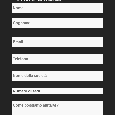
Nome
*
Nome
Cognome
Email
*
Telefono
*
Nome
della
società
Numero
*
di
Come
sedi
possiamo
*