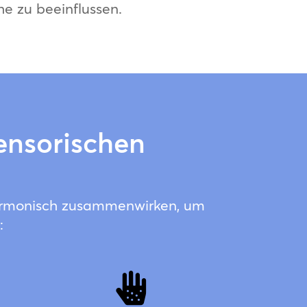
he zu beeinflussen.
sensorischen
harmonisch zusammenwirken, um
:
