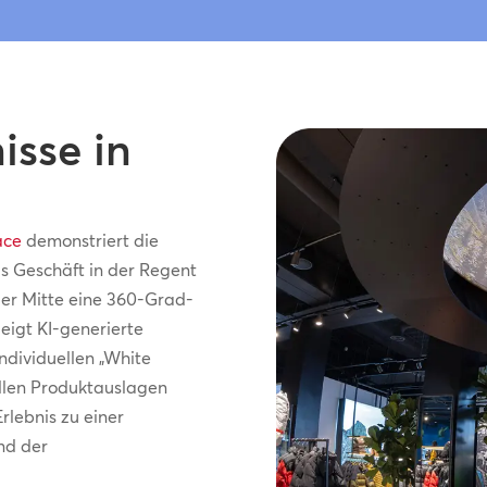
isse in
ace
demonstriert die
s Geschäft in der Regent
der Mitte eine 360-Grad-
zeigt KI-generierte
ndividuellen „White
ellen Produktauslagen
rlebnis zu einer
nd der