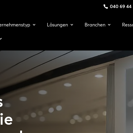
040 69 44
ernehmenstyp
Lösungen
Branchen
Ress
s
ie