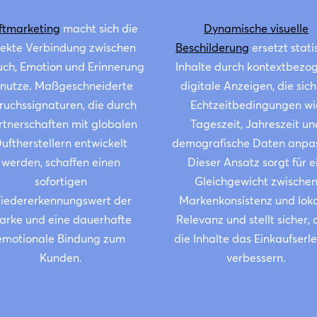
ftmarketing
macht sich die
Dynamische visuelle
rekte Verbindung zwischen
Beschilderung
ersetzt stati
ch, Emotion und Erinnerung
Inhalte durch kontextbezo
nutze. Maßgeschneiderte
digitale Anzeigen, die sic
ruchssignaturen, die durch
Echtzeitbedingungen wi
rtnerschaften mit globalen
Tageszeit, Jahreszeit un
uftherstellern entwickelt
demografische Daten anpa
werden, schaffen einen
Dieser Ansatz sorgt für e
sofortigen
Gleichgewicht zwische
iedererkennungswert der
Markenkonsistenz und lok
arke und eine dauerhafte
Relevanz und stellt sicher, 
emotionale Bindung zum
die Inhalte das Einkaufserl
Kunden.
verbessern.