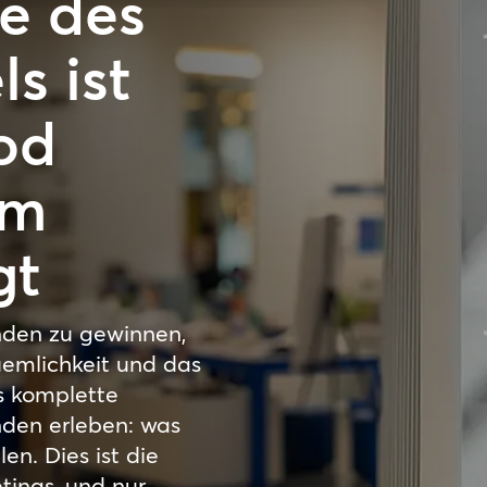
e des
s ist
od
um
gt
den zu gewinnen,
uemlichkeit und das
s komplette
nden erleben: was
en. Dies ist die
ings, und nur