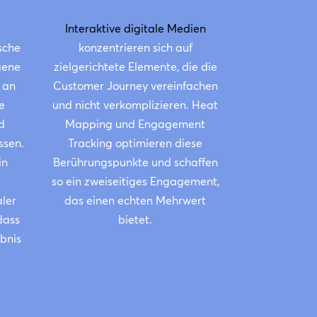
Interaktive digitale Medien
sche
konzentrieren sich auf
gene
zielgerichtete Elemente, die die
h an
Customer Journey vereinfachen
e
und nicht verkomplizieren. Heat
d
Mapping und Engagement
ssen.
Tracking optimieren diese
in
Berührungspunkte und schaffen
n
so ein zweiseitiges Engagement,
aler
das einen echten Mehrwert
dass
bietet.
ebnis