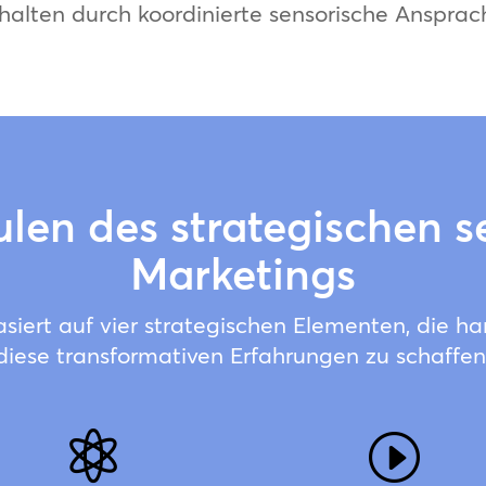
halten durch koordinierte sensorische Ansprac
ulen des strategischen 
Marketings
siert auf vier strategischen Elementen, die 
diese transformativen Erfahrungen zu schaffen

I