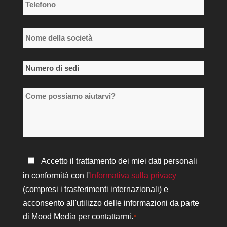
Telefono
*
Nome
della
società
Numero
*
di
Come
sedi
possiamo
*
aiutarvi?
Informativa
Accetto il trattamento dei miei dati personali
sulla
in conformità con l'
Informativa sulla privacy
privacy
(compresi i trasferimenti internazionali) e
*
acconsento all'utilizzo delle informazioni da parte
di Mood Media per contattarmi.
*