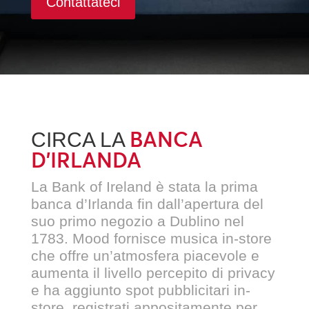
Contattateci
BANCA
CIRCA LA
D’IRLANDA
La Bank of Ireland è stata la prima
banca d’Irlanda fin dall’apertura del
suo primo negozio a Dublino nel
1783. Mood fornisce musica in-store
che offre un’atmosfera piacevole e
aumenta il livello percepito di privacy
e ha aggiunto spot pubblicitari in-
store, registrati appositamente per